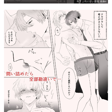
年下上司の甘い愛欲 画像4