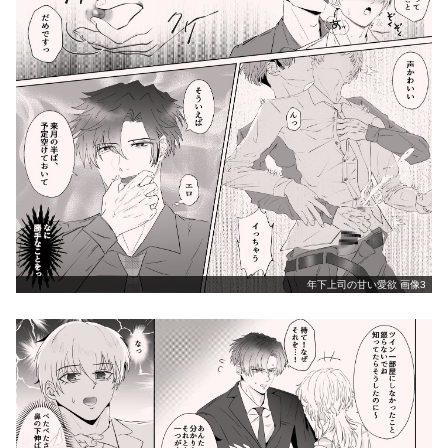
年下上司の甘い愛欲 画像3