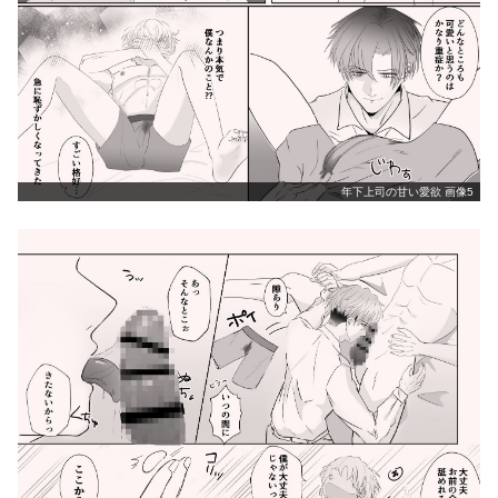
年下上司の甘い愛欲 画像5