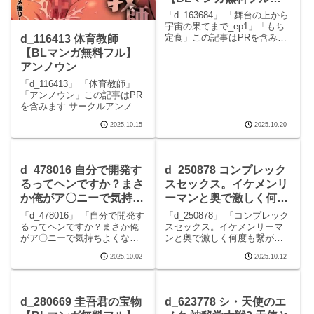
もち定食
「d_163684」 「舞台の上から
宇宙の果てまで_ep1」「もち
定食」この記事はPRを含みま
d_116413 体育教師
す サークルもち定食のエロマ
【BLマンガ無料フル】
ンガです。 続きを読む
アンノウン
d_163684 舞台の上から宇宙の
果てまで_ep1の見どころシー
「d_116413」 「体育教師」
ン舞台の上から宇宙の果てま
「アンノウン」この記事はPR
で_
を含みます サークルアンノウ
ンのエロマンガです。 続きを
2025.10.15
2025.10.20
読むd_116413 体育教師の見ど
ころシーン体育教師 画像1体育
教師 画像2体育教師 画像3続き
を読むd_116413
d_478016 自分で開発す
d_250878 コンプレック
るってヘンですか？まさ
スセックス。イケメンリ
か俺がア〇ニーで気持ち
ーマンと奥で激しく何度
よくなるなんて！ 【BL
も繋がって 【BLマンガ
「d_478016」 「自分で開発す
「d_250878」 「コンプレック
マンガ無料フル】OL
無料フル】OL
るってヘンですか？まさか俺
スセックス。イケメンリーマ
がア〇ニーで気持ちよくなる
ンと奥で激しく何度も繋がっ
なんて！」「OL」この記事は
て」「OL」この記事はPRを含
2025.10.02
2025.10.12
PRを含みます サークルOLの
みます サークルOLのエロマン
エロマンガです。 続きを読む
ガです。 続きを読むd_250878
d_478016 自分で開発するって
コンプレックスセックス。イ
ヘンですか？まさか俺がア〇
ケメンリーマンと奥で激しく
d_280669 圭吾君の宝物
d_623778 シ・天使のエ
ニー
何