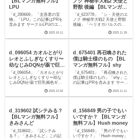
【BLマンガ無料フル】
ノク 神秘学大戦2 天使と
LPU
野獣 後編 【BLマンガ無
料フル】ヘリオガバルス
「d_280669」 「圭吾君の宝
「d_623778」 「シ・天使のエ
の市
物」「LPU」この記事はPRを
ノク 神秘学大戦2 天使と野獣
含みます サークルLPUのエロ
後編」「ヘリオガバルスの
マンガです。 続きを読む
市」この記事はPRを含みます
2025.10.11
2025.11.29
d_280669 圭吾君の宝物の見ど
サークルヘリオガバルスの市
ころシーン圭吾君の宝物 画像1
のエロマンガです。 続きを読
続きを読むd_280669 圭吾君の
むd_623778 シ・天使のエノク
宝物の概要・あらすじ
神秘学大戦2 天使と野獣
d_096054 カオルとがり
d_675401 再召喚された
レオとふしぎなくすり〜
僕は騎士様のもの 【BL
幼なじみDQNが薬で巨乳
マンガ無料フル】shy
褐色ギャルになる〜
「d_096054」 「カオルとがり
「d_675401」 「再召喚された
【BLマンガ無料フル】
レオとふしぎなくすり〜幼な
僕は騎士様のもの」「shy」こ
じみDQNが薬で巨乳褐色ギャ
の記事はPRを含みます サーク
アブジャン
ルになる〜」「アブジャン」
ルshyのエロマンガです。 続
2025.12.04
2025.11.11
この記事はPRを含みます サー
きを読むd_675401 再召喚され
クルアブジャンのエロマンガ
た僕は騎士様のものの見どこ
です。 続きを読むd_096054
ろシーン再召喚された僕は騎
カオルとがりレオとふしぎな
士様のもの 画像1再召喚さ
d_319602 試シテみる？
d_156849 男の子でもい
くすり
【BLマンガ無料フル】
いですか？ 【BLマンガ
きみさんど
無料フル】Hush money
「d_319602」 「試シテみ
「d_156849」 「男の子でもい
る？」「きみさんど」この記
いですか？」「Hush money」