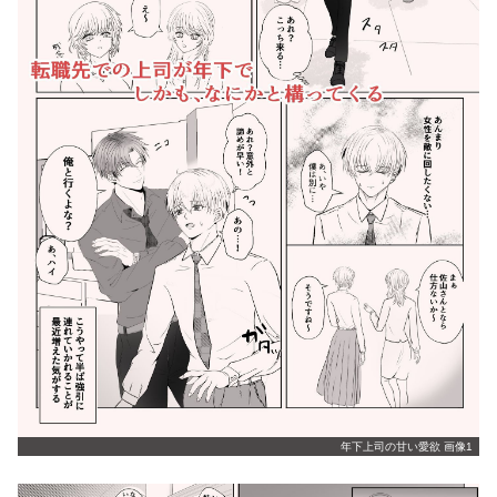
年下上司の甘い愛欲 画像1