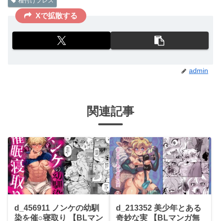
種付けプレス
Xで拡散する
admin
関連記事
d_456911 ノンケの幼馴
d_213352 美少年とある
染を催○寝取り 【BLマン
奇妙な実 【BLマンガ無