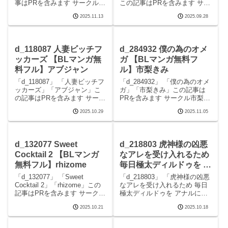
事はPRを含みます サークルき
この記事はPRを含みます サー
みさんどのエロマンガです。
クルHush moneyのエロマンガ
2025.11.13
2025.09.28
続きを読むd_319602 試シテみ
です。 続きを読むd_156849
る？の見どころシーン試シテ
男の子でもいいですか？の見
みる？ 画像1試シテみる？ 画
どころシーン男の子でもいい
像2試シテみる？ 画像3試シテ
ですか？ 画像
d_118087 人妻ビッチフ
d_284932 僕の為のオメ
み
ッカーズ 【BLマンガ無
ガ 【BLマンガ無料フ
料フル】アブジャン
ル】市梨きみ
「d_118087」 「人妻ビッチフ
「d_284932」 「僕の為のオメ
ッカーズ」「アブジャン」こ
ガ」「市梨きみ」この記事は
の記事はPRを含みます サーク
PRを含みます サークル市梨き
ルアブジャンのエロマンガで
みのエロマンガです。 続きを
2025.10.29
2025.11.05
す。 続きを読むd_118087 人妻
読むd_284932 僕の為のオメガ
ビッチフッカーズの見どころ
の見どころシーン僕の為のオ
シーン人妻ビッチフッカーズ
メガ 画像1僕の為のオメガ 画
画像1人妻ビッチフッカーズ 画
像2僕の為のオメガ 画像3僕
d_132077 Sweet
d_218803 虎神様の凶悪
Cocktail 2 【BLマンガ
なアレを受け入れるため
無料フル】rhizome
毎日極太ディルドゥを ア
ナルに入れておけだなん
「d_132077」 「Sweet
「d_218803」 「虎神様の凶悪
て！ 【BLマンガ無料フ
Cocktail 2」「rhizome」この
なアレを受け入れるため 毎日
記事はPRを含みます サークル
極太ディルドゥを アナルに入
ル】ZOMBIE
rhizomeのエロマンガです。 続
れておけだなんて！」
PRODUCTIONS
2025.10.21
2025.10.18
きを読むd_132077 Sweet
「ZOMBIE PRODUCTIONS」
Cocktail 2の見どころシーン
この記事はPRを含みます サー
Sweet Cock
クルZOMBIE PRODUCTIONS