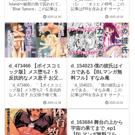
Island〜秘密の島で囚われて」
（1）」「オトヒメ49号」この
「Blue Spruce」この記事はPR
記事はPRを含みます サークル
を含みます サークルBlue
オトヒメ49号のエロマンガで
2025.12.03
2025.10.03
Spruceのエロマンガです。 続
す。 続きを読むd_514588 バ
きを読むd_501557 Magic
ードコール（1）の見どころシ
Island〜秘密の島で囚わ
ーンバードコール（1） 画像1
バードコール（1） 画
d_473466 【ボイスコミ
d_154023 僕の彼氏はイ
ック版】メス堕ち2・5
カである 【BLマンガ無
反抗的なメス息子 お父様
料フル】すなみ庵
子種で鬼畜孕ませプレス
「d_473466」 「【ボイスコミ
「d_154023」 「僕の彼氏はイ
【BLマンガ無料フル】
ック版】メス堕ち2・5 反抗的
カである」「すなみ庵」この
なメス息子 お父様子種で鬼畜
記事はPRを含みます サークル
ただいま腐敗中
孕ませプレス」「ただいま腐
すなみ庵のエロマンガです。
2025.11.08
2025.10.01
敗中」この記事はPRを含みま
続きを読むd_154023 僕の彼氏
す サークルただいま腐敗中の
はイカであるの見どころシー
エロマンガです。 続きを読む
ン僕の彼氏はイカである 画像1
d_473466 【ボイスコミック版
僕の彼氏はイカである 画像2
d_163684 舞台の上から
宇宙の果てまで_ep1
【BLマンガ無料フル】