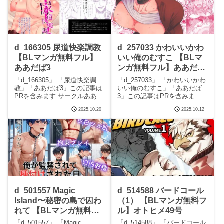
で〜俺が全
d_166305 尿道快楽調教
d_257033 かわいいかわ
【BLマンガ無料フル】
いい俺のむすこ 【BLマ
ああだば3
ンガ無料フル】ああだば
3
「d_166305」 「尿道快楽調
「d_257033」 「かわいいかわ
教」「ああだば3」この記事は
いい俺のむすこ」「ああだば
PRを含みます サークルああだ
3」この記事はPRを含みます
ば3のエロマンガです。 続きを
サークルああだば3のエロマン
2025.10.20
2025.10.12
読むd_166305 尿道快楽調教の
ガです。 続きを読むd_257033
見どころシーン尿道快楽調教
かわいいかわいい俺のむすこ
画像1尿道快楽調教 画像2尿道
の見どころシーンかわいいか
快楽調教 画像3尿道快楽
わいい俺のむすこ 画像1かわい
d_501557 Magic
d_514588 バードコール
Island〜秘密の島で囚わ
（1） 【BLマンガ無料フ
れて 【BLマンガ無料フ
ル】オトヒメ49号
ル】Blue Spruce
「d_501557」 「Magic
「d_514588」 「バードコール