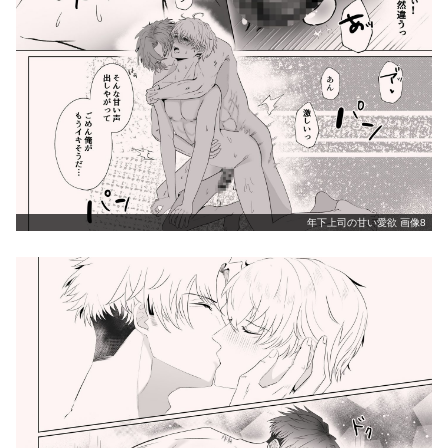
年下上司の甘い愛欲 画像8