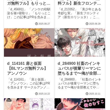
ガ無料フル】もりっとこ
料フル】新生フロンティ
け
ア（新生ロリショタ）
「d_456911」 「ノンケの幼馴
「d_213352」 「美少年とある
染を催○寝取り」「もりっとこ
奇妙な実」「新生フロンティ
け」この記事はPRを含みます
ア（新生ロリショタ）」この
サークルもりっとこけのエロ
記事はPRを含みます サークル
2025.09.27
2025.09.29
マンガです。 続きを読む
新生フロンティア（新生ロリ
d_456911 ノンケの幼馴染を催
ショタ）のエロマンガです。
○寝取りの見どころシーンノン
続きを読むd_213352 美少年と
ケの幼馴染を催○寝取り 画像1
ある奇妙な実の見どころシー
ノ
ン美少
d_114161 扉と仮面
d_284900 社畜のインキ
【BLマンガ無料フル】
ュバスが後輩リーマンに
アンノウン
堕ちるまで〜俺が全部教
えてやるよ〜 【BLマン
「d_114161」 「扉と仮面」
「d_284900」 「社畜のインキ
ガ無料フル】OL
「アンノウン」この記事はPR
ュバスが後輩リーマンに堕ち
を含みます サークルアンノウ
るまで〜俺が全部教えてやる
ンのエロマンガです。 続きを
よ〜」「OL」この記事はPRを
2025.10.22
2025.10.11
読むd_114161 扉と仮面の見ど
含みます サークルOLのエロマ
ころシーン扉と仮面 画像1扉と
ンガです。 続きを読む
仮面 画像2扉と仮面 画像3続き
d_284900 社畜のインキュバス
を読むd_114161
が後輩リーマンに堕ちるま