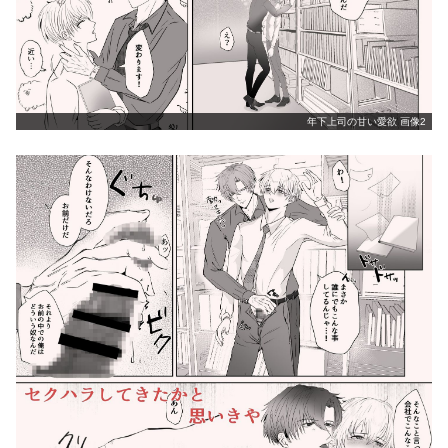
年下上司の甘い愛欲 画像2