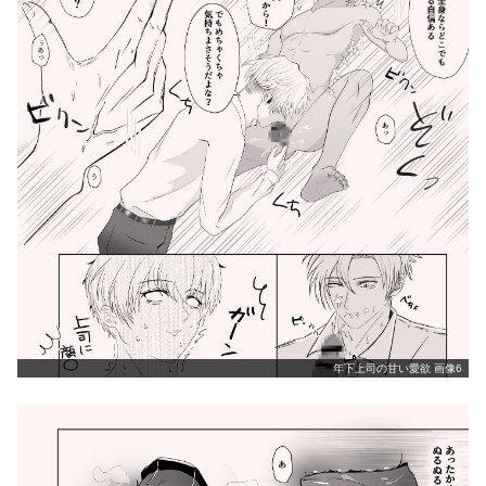
年下上司の甘い愛欲 画像6