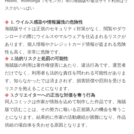
Hitomi、momonga（モモンガ）等の海賊版や違法サイト利用はリ
スクがいっぱい
1. ウイルス感染や情報漏洩の危険性
海賊版サイトは正規のセキュリティ対策がなく、閲覧やダウ
ンロードの際にウイルスやマルウェアを仕込まれるリスクが
あります。個人情報やクレジットカード情報が盗まれる危険
性も高く、非常に危険です。
2.法的リスクと処罰の可能性
海賊版の利用は著作権侵害にあたり、違法行為です。運営者
だけでなく、利用者も法的な責任を問われる可能性がありま
す。知らなかったでは済まされず、損害賠償や罰則を受ける
リスクを抱えることになります。
3.クリエイターへの正当な対価を奪う行為
同人コミックは作家が情熱を込めて制作した作品です。海賊
版で読むことは、その努力に報いる正規購入の機会を奪うこ
とになります。結果的に作家の活動継続が困難になり、作品
供給の場自体を失わせる原因となります。