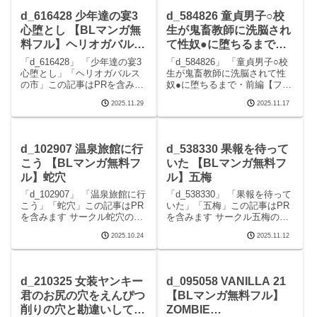
のエロマンガです。
d_616428 少年達の宴3
d_584826 童貞男子○校
心堕とし 【BLマンガ無
生が鬼畜教師に洗脳され
料フル】ヘリオガバルス
て性奴●に堕ちるまで・
の市
前編【フルカラーコミッ
「d_616428」 「少年達の宴3
「d_584826」 「童貞男子○校
ク版】 【BLマンガ無料
心堕とし」「ヘリオガバルス
生が鬼畜教師に洗脳されて性
の市」この記事はPRを含みま
奴●に堕ちるまで・前編【フル
フル】KZentertainment
す サークルヘリオガバルスの
カラーコミック版】」
2025.11.29
2025.11.17
市のエロマンガです。 続きを
「KZentertainment」この記事
読むd_616428 少年達の宴3 心
はPRを含みます サークル
堕としの見どころシーン少年
KZentertainmentのエロマンガ
達の宴3 心堕とし 画像1少
です。 続きを読むd
d_102907 温泉旅館に行
d_538330 果報を待って
こう 【BLマンガ無料フ
いた 【BLマンガ無料フ
ル】蛇穴
ル】五梅
「d_102907」 「温泉旅館に行
「d_538330」 「果報を待って
こう」「蛇穴」この記事はPR
いた」「五梅」この記事はPR
を含みます サークル蛇穴のエ
を含みます サークル五梅のエ
ロマンガです。 続きを読む
ロマンガです。 続きを読む
2025.10.24
2025.11.12
d_102907 温泉旅館に行こうの
d_538330 果報を待っていたの
見どころシーン温泉旅館に行
見どころシーン果報を待って
こう 画像1温泉旅館に行こう
いた 画像1果報を待っていた
画像2温泉旅館に行こう 画像3
画像2果報を待っていた 画像3
d_210325 女装ヤンキー
d_095058 VANILLA 21
君のお尻の穴をえんぴつ
【BLマンガ無料フル】
削りの穴と勘違いしてし
ZOMBIE