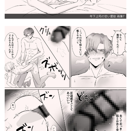
年下上司の甘い愛欲 画像7