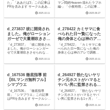
た」「ああだば3」この記事は
マン悶絶Heaven-濡れたラブホ
PRを含みます サークルああだ
編-」「小夜時雨」この記事は
ば3のエロマンガです。 続きを
PRを含みます サークル小夜時
2025.10.11
2025.09.27
読むd_273533 だいすきかなた
雨のエロマンガです。 続きを
の見どころシーンだいすきか
読むd_261405 つゆだくリーマ
なた 画像1だいすきかなた 画
ン悶絶Heaven-濡れたラブホ
像2だいすきかなた 画像
編-の見どころシ
d_273837 彼に開発され
d_278422 カミサマに食
ました。俺がローション
べられた日〜贄になった
ガーゼで大量潮吹きさせ
俺の身体と心は神のアレ
られながら実況生配信す
で調教されて〜 【BLマ
「d_273837」 「彼に開発され
「d_278422」 「カミサマに食
るなんて！ 【BLマンガ
ンガ無料フル】OL
ました。俺がローションガー
べられた日〜贄になった俺の
ゼで大量潮吹きさせられなが
身体と心は神のアレで調教さ
無料フル】OL
ら実況生配信するなんて！」
れて〜」「OL」この記事はPR
2025.10.11
2025.10.11
「OL」この記事はPRを含みま
を含みます サークルOLのエロ
す サークルOLのエロマンガで
マンガです。 続きを読む
す。 続きを読むd_273837 彼
d_278422 カミサマに食べられ
に開発されました。俺がロー
た日〜贄になった俺の身体と
d_167536 徹底指導 前
d_264927 勃たないヤリ
ショ
心は神
【BLマンガ無料フル】
チン元ホストがハマると
シマブウエ
ヤバい男に監禁される1
ヶ月 【BLマンガ無料フ
「d_167536」 「徹底指導
「d_264927」 「勃たないヤリ
ル】すめし屋さん
前」「シマブウエ」この記事
チン元ホストがハマるとヤバ
はPRを含みます サークルシマ
い男に監禁される1ヶ月」「す
ブウエのエロマンガです。 続
めし屋さん」この記事はPRを
2025.10.17
2025.11.14
きを読むd_167536 徹底指導
含みます サークルすめし屋さ