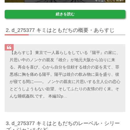
キミはともだち 画像6
続きを読む
d_275377 キミはともだちの概要・あらすじ
【あらすじ】 東京で一人暮らしをしている『陽平』の家に、
片思い中のノンケの親友『雄介』が地元大阪から泊りに来
る。再会を喜び、心から自分を信頼する雄介の姿を見て、罪
悪感に胸を痛める陽平。陽平は雄介の飲み物に薬を盛り、彼
が寝てる間に――。 ノンケの親友に片思いする主人公の恋心
とどうしようもない欲望、そしてふたりの友情の行く末。そ
んな睡眠姦BLです。 本編32p…
d_275377 キミはともだちのレーベル・シリー
ズ・ジャンルなど