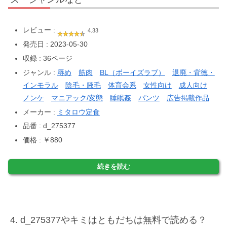
レビュー :
4.33
発売日 : 2023-05-30
収録 : 36ページ
ジャンル :
辱め
筋肉
BL（ボーイズラブ）
退廃・背徳・
インモラル
陰毛・腋毛
体育会系
女性向け
成人向け
ノンケ
マニアック/変態
睡眠姦
パンツ
広告掲載作品
メーカー :
ミタロウ定食
品番 : d_275377
価格 : ￥880
続きを読む
d_275377やキミはともだちは無料で読める？