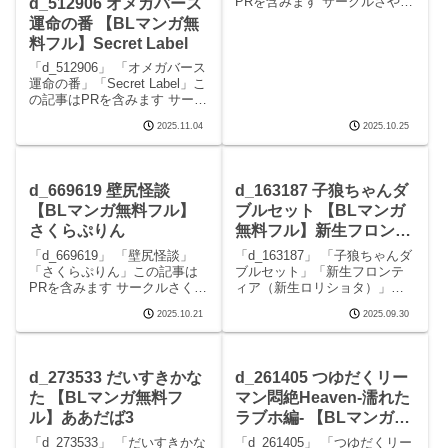
PRを含みます サークルさやえ
d_512906 オメガバース
んどうのエロマンガです。 続
運命の番 【BLマンガ無
きを読むd_645006 花の略奪の
料フル】Secret Label
見どころシーン花の略奪 画像1
花の略奪 画像2 続きを読む
「d_512906」 「オメガバース
d_645006 花の略奪の
運命の番」「Secret Label」こ
の記事はPRを含みます サーク
ルSecret Labelのエロマンガで
2025.11.04
2025.10.25
す。 続きを読むd_512906 オ
メガバース 運命の番の見どこ
ろシーンオメガバース 運命の
d_669619 壁尻怪談
d_163187 子狼ちゃんダ
【BLマンガ無料フル】
ブルセット 【BLマンガ
さくらぷりん
無料フル】新生フロンテ
ィア（新生ロリショタ）
「d_669619」 「壁尻怪談」
「d_163187」 「子狼ちゃんダ
「さくらぷりん」この記事は
ブルセット」「新生フロンテ
PRを含みます サークルさくら
ィア（新生ロリショタ）」こ
ぷりんのエロマンガです。 続
の記事はPRを含みます サーク
2025.10.21
2025.09.30
きを読むd_669619 壁尻怪談の
ル新生フロンティア（新生ロ
見どころシーン壁尻怪談 画像1
リショタ）のエロマンガで
壁尻怪談 画像2壁尻怪談 画像3
す。 続きを読むd_163187 子
壁尻怪談 画像4壁尻怪談
狼ちゃんダブルセットの見ど
d_273533 だいすきかな
d_261405 つゆだくリー
ころシーン
た 【BLマンガ無料フ
マン悶絶Heaven-濡れた
ル】ああだば3
ラブホ編- 【BLマンガ無
料フル】小夜時雨
「d_273533」 「だいすきかな
「d_261405」 「つゆだくリー