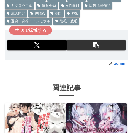
ミタロウ定食
体育会系
女性向け
広告掲載作品
成人向け
睡眠姦
筋肉
辱め
退廃・背徳・インモラル
陰毛・腋毛
Xで拡散する
admin
関連記事