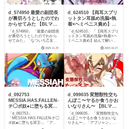
d_574950 最愛の副団長
d_624510 【両耳スプリ
が裏切ろうとしたのでわ
ットタン耳舐め洗脳×執
からせてみた 【BLマン
着×ヘミペニス責め】結
ガ無料フル】なついろ乙
んで解いて絡んで締め
「d_574950」 「最愛の副団長
「d_624510」 「【両耳スプリ
女
て〜蛇神二人とメス堕ち
が裏切ろうとしたのでわから
ットタン耳舐め洗脳×執着×ヘ
せてみた」「なついろ乙女」
ミペニス責め】結んで解いて
結婚〜【KU100】 【BL
この記事はPRを含みます サー
絡んで締めて〜蛇神二人とメ
マンガ無料フル】斉藤し
2025.11.25
2025.10.27
クルなついろ乙女のエロマン
ス堕ち結婚〜【KU100】」
おん
ガです。 続きを読むd_574950
「斉藤しおん」この記事はPR
最愛の副団長が裏切ろうとし
を含みます サークル斉藤しお
たのでわからせてみたの見ど
んのエロマンガです。 続きを
ころシ
読むd_62
d_092753
d_099035 変態獣性交ち
MESSIA.HAS.FALLEN-
んぽこ〜ヤるか食うかお
チ◯ポ奴●に堕ちる冥王-
いなりさん〜 【BLマン
【BLマンガ無料フル】
ガ無料フル】アブジャン
「d_092753」
「d_099035」 「変態獣性交ち
アブジャン
「MESSIA.HAS.FALLEN-チ◯
んぽこ〜ヤるか食うかおいな
ポ奴●に堕ちる冥王-」「アブ
りさん〜」「アブジャン」こ
ジャン」この記事はPRを含み
の記事はPRを含みます サーク