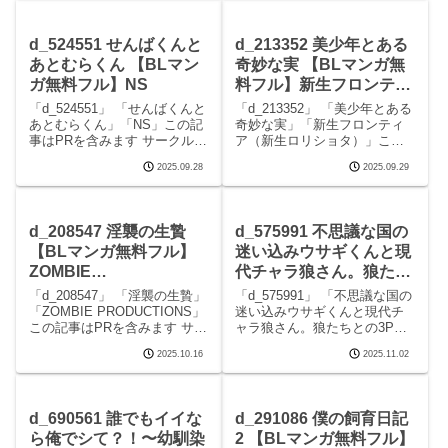
前の見どころシーン徹底指導
んのエロマンガです。 続きを
前 画像1徹底指導 前 画像2徹
読むd_264927 勃たないヤリチ
底指導 前 画像3徹底指導
ン元ホストがハマるとヤバい
d_524551 せんばくんと
d_213352 美少年とある
男に
あとむらくん 【BLマン
奇妙な実 【BLマンガ無
ガ無料フル】NS
料フル】新生フロンティ
ア（新生ロリショタ）
「d_524551」 「せんばくんと
「d_213352」 「美少年とある
あとむらくん」「NS」この記
奇妙な実」「新生フロンティ
事はPRを含みます サークル
ア（新生ロリショタ）」この
NSのエロマンガです。 続きを
記事はPRを含みます サークル
2025.09.28
2025.09.29
読むd_524551 せんばくんとあ
新生フロンティア（新生ロリ
とむらくんの見どころシーン
ショタ）のエロマンガです。
せんばくんとあとむらくん 画
続きを読むd_213352 美少年と
像1せんばくんとあとむらくん
ある奇妙な実の見どころシー
d_208547 淫襲の生贄
d_575991 不思議な国の
ン美少
【BLマンガ無料フル】
迷い込みウサギくんと現
ZOMBIE
代チャラ狼さん。狼たち
PRODUCTIONS
との3Pお茶会編 【BLマ
「d_208547」 「淫襲の生贄」
「d_575991」 「不思議な国の
ンガ無料フル】Veatoris
「ZOMBIE PRODUCTIONS」
迷い込みウサギくんと現代チ
この記事はPRを含みます サー
ャラ狼さん。狼たちとの3Pお
クルZOMBIE PRODUCTIONS
茶会編」「Veatoris」この記事
2025.10.16
2025.11.02
のエロマンガです。 続きを読
はPRを含みます サークル
むd_208547 淫襲の生贄の見ど
Veatorisのエロマンガです。
ころシーン淫襲の生贄 画像1淫
続きを読むd_575991 不思議な
国の迷い込みウサ
d_690561 誰でもイイな
d_291086 僕の飼育日記
ら俺でシて？！〜幼馴染
2 【BLマンガ無料フル】