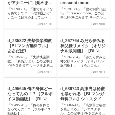
がアナニーに目覚めまし
crescent moon
て…〜 【BLマンガ無料
「d_690561」 「誰でもイイな
「d_291086」 「僕の飼育日記
フル】nechimocco
ら俺でシて？！〜幼馴染がア
2」「crescent moon」この記
ナニーに目覚めまして…〜」
事はPRを含みます サークル
「nechimocco」この記事はPR
crescent moonのエロマンガで
2025.11.09
2025.10.09
を含みます サークル
す。 続きを読むd_291086 僕
nechimoccoのエロマンガで
の飼育日記2の見どころシーン
す。 続きを読むd_690561 誰
僕の飼育日記2 画像1僕の飼育
でもイイなら俺でシて？！
日
d_235822 失禁快楽調教
d_267764 みだら夢みる
【BLマンガ無料フル】
神父様リメイク【オリジ
ああだば3
ナル版同梱】 【BLマン
ガ無料フル】うろたじん
「d_235822」 「失禁快楽調
「d_267764」 「みだら夢みる
教」「ああだば3」この記事は
神父様リメイク【オリジナル
PRを含みます サークルああだ
版同梱】」「うろたじん」こ
ば3のエロマンガです。 続きを
の記事はPRを含みます サーク
2025.10.13
2025.10.11
読むd_235822 失禁快楽調教の
ルうろたじんのエロマンガで
見どころシーン失禁快楽調教
す。 続きを読むd_267764 み
画像1失禁快楽調教 画像2失禁
だら夢みる神父様リメイク
快楽調教 画像3失禁快楽
【オリジナル版同梱】の見ど
d_495645 俺の身体どー
d_689743 高潔男は秘蜜
ころシーン
なってんの！？【フルボ
を暴かれる 【BLマンガ
イス動画版】 【BLマン
無料フル】シエスタドー
ガ無料フル】
ル
「d_495645」 「俺の身体どー
「d_689743」 「高潔男は秘蜜
KZentertainment
なってんの！？【フルボイス
を暴かれる」「シエスタドー
動画版】」
ル」この記事はPRを含みます