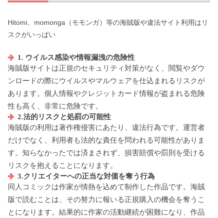
Hitomi、momonga（モモンガ）等の海賊版や違法サイト利用はリ
スクがいっぱい
1. ウイルス感染や情報漏洩の危険性
海賊版サイトは正規のセキュリティ対策がなく、閲覧やダウ
ンロードの際にウイルスやマルウェアを仕込まれるリスクが
あります。個人情報やクレジットカード情報が盗まれる危険
性も高く、非常に危険です。
2.法的リスクと処罰の可能性
海賊版の利用は著作権侵害にあたり、違法行為です。運営者
だけでなく、利用者も法的な責任を問われる可能性がありま
す。知らなかったでは済まされず、損害賠償や罰則を受ける
リスクを抱えることになります。
3.クリエイターへの正当な対価を奪う行為
同人コミックは作家が情熱を込めて制作した作品です。海賊
版で読むことは、その努力に報いる正規購入の機会を奪うこ
とになります。結果的に作家の活動継続が困難になり、作品