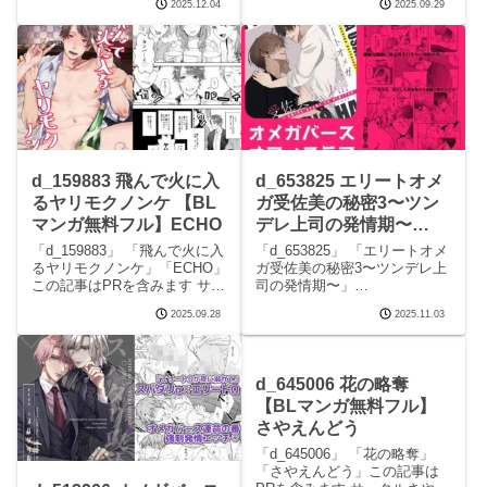
2025.12.04
2025.09.29
ます サークルアブジャンのエ
ルアブジャンのエロマンガで
ロマンガです。 続きを読む
す。 続きを読むd_099035 変
d_092753
態獣性交ちんぽこ〜ヤるか食
MESSIA.HAS.FALLEN-チ◯ポ
うかおいなりさん〜の見どこ
奴●に
ろシーン
d_159883 飛んで火に入
d_653825 エリートオメ
るヤリモクノンケ 【BL
ガ受佐美の秘密3〜ツン
マンガ無料フル】ECHO
デレ上司の発情期〜
【BLマンガ無料フル】
「d_159883」 「飛んで火に入
「d_653825」 「エリートオメ
ANARVHYSEVEN
るヤリモクノンケ」「ECHO」
ガ受佐美の秘密3〜ツンデレ上
この記事はPRを含みます サー
司の発情期〜」
クルECHOのエロマンガです。
「ANARVHYSEVEN」この記
2025.09.28
2025.11.03
続きを読むd_159883 飛んで火
事はPRを含みます サークル
に入るヤリモクノンケの見ど
ANARVHYSEVENのエロマン
ころシーン飛んで火に入るヤ
ガです。 続きを読むd_653825
リモクノンケ 画像1飛ん
エリートオメガ受佐美の秘密3
d_645006 花の略奪
【BLマンガ無料フル】
さやえんどう
「d_645006」 「花の略奪」
「さやえんどう」この記事は