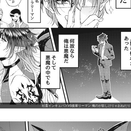
社畜インキュバスVS後輩リーマン 俺のが欲しけりゃおねだり