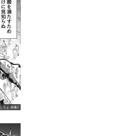
しろよ 画像2