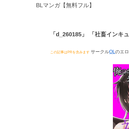
BLマンガ【無料フル】
「d_260185」 「社畜イ
サークル
OL
のエロ
この記事はPRを含みます