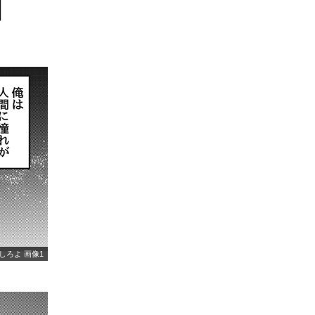
しろよ 画像1