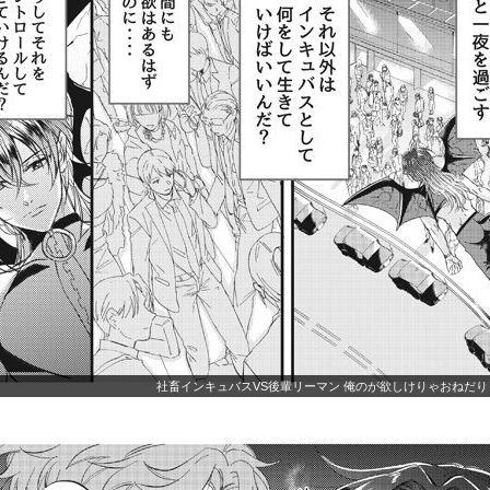
社畜インキュバスVS後輩リーマン 俺のが欲しけりゃおねだり