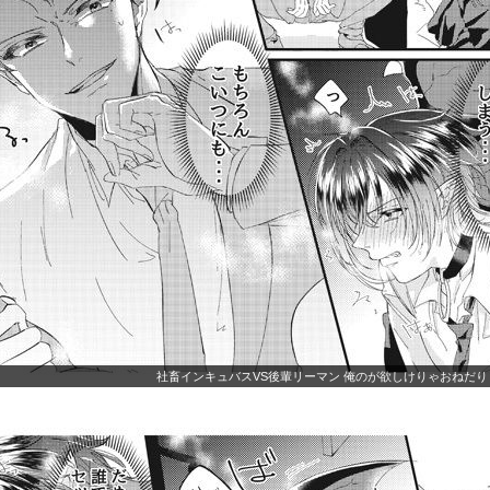
社畜インキュバスVS後輩リーマン 俺のが欲しけりゃおねだり