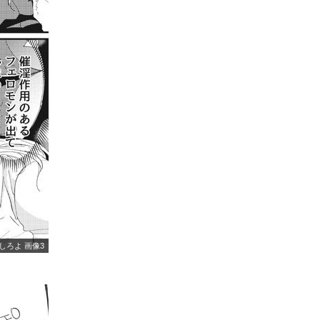
しろよ 画像3