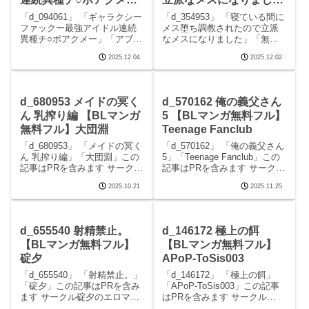
【BLマンガ無料フル】
【BLマンガ無料フル】
「d_094061」 「ギャラクシー
「d_354953」 「寝ている間に
アブジャン
無明庵
ファックー最強アイドル連続
メス堕ち調教されたので立派
異種チ○ポアクメー」「アブジ
なメスになりました」「無明
ャン」この記事はPRを含みま
庵」この記事はPRを含みます
2025.12.04
2025.12.02
す サークルアブジャンのエロ
サークル無明庵のエロマンガ
マンガです。 続きを読む
です。 続きを読むd_354953
d_094061 ギャラクシーファッ
寝ている間にメス堕ち調教さ
クー最強アイドル連続異種チ○
れたので立派なメスになりま
d_680953 メイドの冥く
d_570162 俺の義父さん
ポアク
したの見
ん 乳搾り編 【BLマンガ
5 【BLマンガ無料フル】
無料フル】大団淵
Teenage Fanclub
「d_680953」 「メイドの冥く
「d_570162」 「俺の義父さん
ん 乳搾り編」「大団淵」この
5」「Teenage Fanclub」この
記事はPRを含みます サークル
記事はPRを含みます サークル
大団淵のエロマンガです。 続
Teenage Fanclubのエロマンガ
2025.10.21
2025.11.25
きを読むd_680953 メイドの冥
です。 続きを読むd_570162
くん 乳搾り編の見どころシー
俺の義父さん5の見どころシー
ンメイドの冥くん 乳搾り編 画
ン俺の義父さん5 画像1俺
像1メイドの冥くん 乳搾
d_655540 射精禁止。
d_146172 極上の餌
【BLマンガ無料フル】
【BLマンガ無料フル】
碇夕
APoP-ToSis003
「d_655540」 「射精禁止。」
「d_146172」 「極上の餌」
「碇夕」この記事はPRを含み
「APoP-ToSis003」この記事
ます サークル碇夕のエロマン
はPRを含みます サークル
ガです。 続きを読むd_655540
APoP-ToSis003のエロマンガ