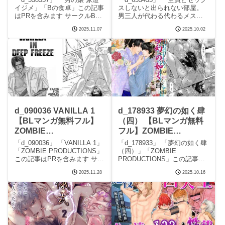
う！ 【BLマンガ無料フ
イジメ」「Bの食卓」この記事
スしないと出られない部屋。
はPRを含みます サークルBの
男三人が代わる代わるメスイ
ル】OL
食卓のエロマンガです。 続き
キさせられちゃう！」「OL」
2025.11.07
2025.10.02
を読むd_538557 男の娘 尿道
この記事はPRを含みます サー
イジメの見どころシーン男の
クルOLのエロマンガです。 続
娘 尿道イジメ 画像1男の娘 尿
きを読むd_653435 全員とセッ
道イジメ 画像2男の娘
クスしないと出られない部
屋。
d_090036 VANILLA 1
d_178933 夢幻の如く肆
【BLマンガ無料フル】
（四） 【BLマンガ無料
ZOMBIE
フル】ZOMBIE
PRODUCTIONS
PRODUCTIONS
「d_090036」 「VANILLA 1」
「d_178933」 「夢幻の如く肆
「ZOMBIE PRODUCTIONS」
（四）」「ZOMBIE
この記事はPRを含みます サー
PRODUCTIONS」この記事は
クルZOMBIE PRODUCTIONS
PRを含みます サークル
2025.11.28
2025.10.16
のエロマンガです。 続きを読
ZOMBIE PRODUCTIONSのエ
むd_090036 VANILLA 1の見ど
ロマンガです。 続きを読む
ころシーンVA
d_178933 夢幻の如く肆（四）
の見どころシーン夢幻