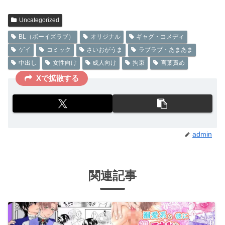
Uncategorized
BL（ボーイズラブ）
オリジナル
ギャグ・コメディ
ゲイ
コミック
さいおがうま
ラブラブ・あまあま
中出し
女性向け
成人向け
拘束
言葉責め
Xで拡散する
admin
関連記事