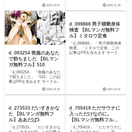
クルああだば3のエロマンガで
NIBBLEのエロマンガです。
2025.10.07
2025.11.30
す。 続きを読むd_535072 チ
続きを読むd_689904 僕と警部
ャラ男と番長2nd第二話の見ど
の730日（1）の見どころシー
ころシーンチャラ男と番長2nd
ン僕と警部の730日（1） 画像
第二話 画像1チャラ
1僕と警部
d_099866 男子猥褻身体
検査 【BLマンガ無料フ
ル】ミタロウ定食
「d_099866」 「男子猥褻身体
検査」「ミタロウ定食」この
記事はPRを含みます サークル
d_093254 喪服のあなた
ミタロウ定食のエロマンガで
で勃ちました 【BLマン
す。 続きを読むd_099866 男
ガ無料フル】510
子猥褻身体検査の見どころシ
ーン男子猥褻身体検査 画像1男
「d_093254」 「喪服のあなた
子猥褻身体検査 画像2男子猥褻
で勃ちました」「510」この記
事はPRを含みます サークル
510のエロマンガです。 続き
2025.10.22
2025.12.01
を読むd_093254 喪服のあなた
で勃ちましたの見どころシー
ン喪服のあなたで勃ちました
画像1喪服のあなたで勃ちま
d_273533 だいすきかな
d_705419 ただサウナに
た 【BLマンガ無料フ
入っただけなのに。
ル】ああだば3
【BLマンガ無料フル】
碇夕
「d_273533」 「だいすきかな
「d_705419」 「ただサウナに
た」「ああだば3」この記事は
入っただけなのに。」「碇