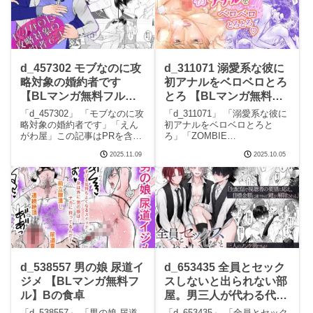
d_457302 モブなのに攻
d_311071 溺愛系な彼に
略対象の婚約者です
初アナルをベロベロとろ
【BLマンガ無料フル】
とろ 【BLマンガ無料フ
えんがわ屋
ル】ZOMBIE
「d_457302」 「モブなのに攻
「d_311071」 「溺愛系な彼に
PRODUCTIONS
略対象の婚約者です」「えん
初アナルをベロベロとろと
がわ屋」この記事はPRを含み
ろ」「ZOMBIE
ます サークルえんがわ屋のエ
PRODUCTIONS」この記事は
2025.11.09
2025.10.05
ロマンガです。 続きを読む
PRを含みます サークル
d_457302 モブなのに攻略対象
ZOMBIE PRODUCTIONSのエ
の婚約者ですの見どころシー
ロマンガです。 続きを読む
ンモブなのに攻略対象の婚約
d_311071 溺愛系な彼に初アナ
者です
d_538557 男の娘 尿道イ
d_653435 全員とセック
ジメ 【BLマンガ無料フ
スしないと出られない部
ル】Bの食卓
屋。男三人が代わる代わ
るメスイキさせられちゃ
「d_538557」 「男の娘 尿道
「d_653435」 「全員とセック