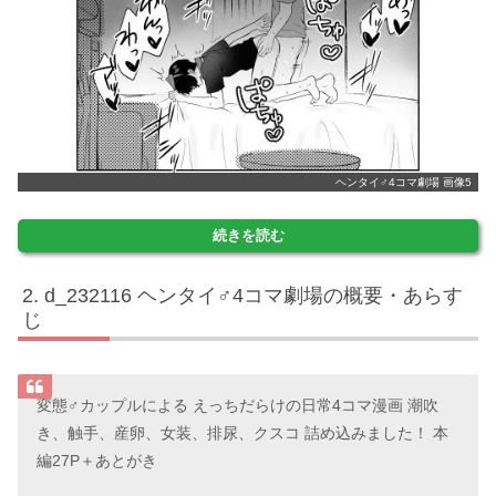
ヘンタイ♂4コマ劇場 画像5
続きを読む
d_232116 ヘンタイ♂4コマ劇場の概要・あらす
じ
変態♂カップルによる えっちだらけの日常4コマ漫画 潮吹
き、触手、産卵、女装、排尿、クスコ 詰め込みました！ 本
編27P＋あとがき