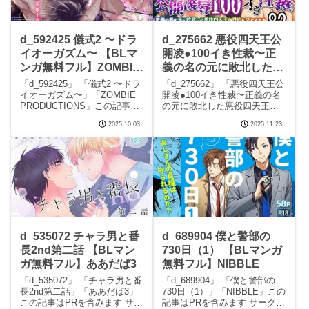
d_592425 儀式2 〜ドラ
d_275662 悪役四天王公
イオーガズム〜 【BLマ
開凌●100イき性裁〜正
ンガ無料フル】ZOMBIE
義の名の元に敗北した悪
PRODUCTIONS
役四天王が性的に堕とさ
「d_592425」 「儀式2 〜ドラ
「d_275662」 「悪役四天王公
れる〜 【BLマンガ無料
イオーガズム〜」「ZOMBIE
開凌●100イき性裁〜正義の名
PRODUCTIONS」この記事は
の元に敗北した悪役四天王が
フル】エルドラド工房
PRを含みます サークル
性的に堕とされる〜」「エル
2025.10.03
2025.11.23
ZOMBIE PRODUCTIONSのエ
ドラド工房」この記事はPRを
ロマンガです。 続きを読む
含みます サークルエルドラド
d_592425 儀式2 〜ドライオー
工房のエロマンガです。 続き
ガズム〜
を読むd_275662 悪役四天王公
開
d_535072 チャラ男と番
d_689904 僕と警部の
長2nd第二話 【BLマン
730日（1） 【BLマンガ
ガ無料フル】ああだば3
無料フル】NIBBLE
「d_535072」 「チャラ男と番
「d_689904」 「僕と警部の
長2nd第二話」「ああだば3」
730日（1）」「NIBBLE」この
この記事はPRを含みます サー
記事はPRを含みます サークル