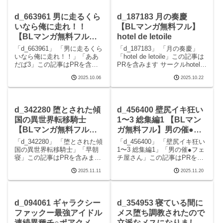
日〜イかされ乱れる淫らなカ
マッサージの見どころシーン
ラダ〜の見どころシーン甥っ
らぶらぶカップル甘ゞオイル
d_663961 男に走るくら
d_187183 月の奏慶
子に
マ
いなら俺に走れ！！
【BLマンガ無料フル】
【BLマンガ無料フル】
hotel de letoile
ああだば3
「d_663961」 「男に走るくら
「d_187183」 「月の奏慶」
いなら俺に走れ！！」「ああ
「hotel de letoile」この記事は
だば3」この記事はPRを含み
PRを含みます サークルhotel
ます サークルああだば3のエロ
de letoileのエロマンガです。
2025.10.06
2025.10.22
マンガです。 続きを読む
続きを読むd_187183 月の奏慶
d_663961 男に走るくらいなら
の見どころシーン月の奏慶 画
俺に走れ！！の見どころシー
像1続きを読むd_1
ン男に走るくらいなら俺に走
d_342280 堕とされた傾
d_456400 壁尻イキ狂い
れ！！
国の異世界転移騎士
1〜3 総集編1 【BLマン
【BLマンガ無料フル】
ガ無料フル】男の催●フ
早朝寝
ェチ屋さん
「d_342280」 「堕とされた傾
「d_456400」 「壁尻イキ狂い
国の異世界転移騎士」「早朝
1〜3 総集編1」「男の催●フェ
寝」この記事はPRを含みます
チ屋さん」この記事はPRを含
サークル早朝寝のエロマンガ
みます サークル男の催●フェ
2025.11.11
2025.11.20
です。 続きを読むd_342280
チ屋さんのエロマンガです。
堕とされた傾国の異世界転移
続きを読むd_456400 壁尻イキ
騎士の見どころシーン堕とさ
狂い1〜3 総集編1の見どころ
れた傾国の異世界転移騎士 画
シーン壁尻イキ狂い1〜
d_094061 ギャラクシー
d_354953 寝ている間に
像1堕
ファックー最強アイドル
メス堕ち調教されたので
連続異種チ○ポアクメー
立派なメスになりました