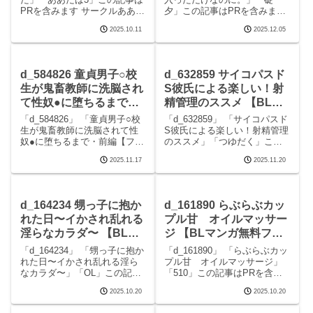
PRを含みます サークルああだ
夕」この記事はPRを含みます
ば3のエロマンガです。 続きを
サークル碇夕のエロマンガで
2025.10.11
2025.12.05
読むd_273533 だいすきかなた
す。 続きを読むd_705419 た
の見どころシーンだいすきか
だサウナに入っただけなの
なた 画像1だいすきかなた 画
に。の見どころシーンただサ
像2だいすきかなた 画像
ウナに入っただけなのに。 画
d_584826 童貞男子○校
d_632859 サイコパスド
像1ただサ
生が鬼畜教師に洗脳され
S彼氏による楽しい！射
て性奴●に堕ちるまで・
精管理のススメ 【BLマ
前編【フルカラーコミッ
ンガ無料フル】つゆだく
「d_584826」 「童貞男子○校
「d_632859」 「サイコパスド
ク版】 【BLマンガ無料
生が鬼畜教師に洗脳されて性
S彼氏による楽しい！射精管理
奴●に堕ちるまで・前編【フル
のススメ」「つゆだく」この
フル】KZentertainment
カラーコミック版】」
記事はPRを含みます サークル
2025.11.17
2025.11.20
「KZentertainment」この記事
つゆだくのエロマンガです。
はPRを含みます サークル
続きを読むd_632859 サイコパ
KZentertainmentのエロマンガ
スドS彼氏による楽しい！射精
です。 続きを読むd
管理のススメの見どころシー
d_164234 甥っ子に抱か
d_161890 らぶらぶカッ
ン
れた日〜イかされ乱れる
プル甘ゞオイルマッサー
淫らなカラダ〜 【BLマ
ジ 【BLマンガ無料フ
ンガ無料フル】OL
ル】510
「d_164234」 「甥っ子に抱か
「d_161890」 「らぶらぶカッ
れた日〜イかされ乱れる淫ら
プル甘ゞオイルマッサージ」
なカラダ〜」「OL」この記事
「510」この記事はPRを含み
はPRを含みます サークルOL
ます サークル510のエロマン
2025.10.20
2025.10.20
のエロマンガです。 続きを読
ガです。 続きを読むd_161890
むd_164234 甥っ子に抱かれた
らぶらぶカップル甘ゞオイル