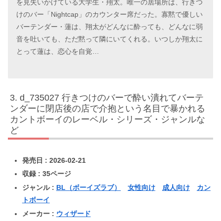
を見失いかけている大学生・翔太。唯一の居場所は、行きつ
けのバー「Nightcap」のカウンター席だった。寡黙で優しい
バーテンダー・蓮は、翔太がどんなに酔っても、どんなに弱
音を吐いても、ただ黙って隣にいてくれる。いつしか翔太に
とって蓮は、恋心を自覚…
d_735027 行きつけのバーで酔い潰れてバーテ
ンダーに閉店後の店で介抱という名目で暴かれる
カントボーイのレーベル・シリーズ・ジャンルな
ど
発売日 : 2026-02-21
収録 : 35ページ
ジャンル :
BL（ボーイズラブ）
女性向け
成人向け
カン
トボーイ
メーカー :
ウィザード