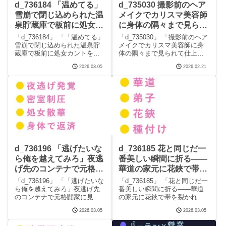
d_736184 「温めてる」
d_735030 撮影前のヘア
雪崩で閉じ込められた温
メイクでカリスマ美容師
泉貯蔵庫で板前に処女カ
に身体の隅々まで見られ
ントを四回中出しされる
て仕上げられるカントボ
「d_736184」 「「温めてる」
「d_735030」 「撮影前のヘア
カントボーイ 【BLマン
ーイ 【BLマンガ無料フ
雪崩で閉じ込められた温泉貯
メイクでカリスマ美容師に身
蔵庫で板前に処女カントを四
体の隅々まで見られて仕上げ
ガ無料フル】ウィザード
ル】ウィザード
回中出しされるカントボー
られるカントボーイ」「ウィ
2026.03.05
2026.02.21
イ」「ウィザード」この記事
ザード」この記事はPRを含み
はPRを含みます サークルウィ
ます サークルウィザードのエ
ザードのエロマンガです。 完
ロマンガです。 完全版はこち
全版はこちらd_736184 「温め
らd_735030 撮影前のヘアメイ
てる」雪
クでカ
d_736196 「逃げたいな
d_736185 花と同じだ一
ら俺を越えてみろ」夜逃
番美しい瞬間に折る――
げ先のコンテナで元格闘
華道の家元に花鋏で帯を
家に見つかったカントボ
裂かれた弟子が奥座敷で
「d_736196」 「「逃げたいな
「d_736185」 「花と同じだ一
ーイが350回の返済を突
五回中出しされ生け花に
ら俺を越えてみろ」夜逃げ先
番美しい瞬間に折る――華道
のコンテナで元格闘家に見つ
の家元に花鋏で帯を裂かれた
きつけられる話 【BLマ
堕ちる話 【BLマンガ無
かったカントボーイが350回の
弟子が奥座敷で五回中出しさ
ンガ無料フル】ウィザー
料フル】ウィザード
2026.03.05
2026.03.05
返済を突きつけられる話」
れ生け花に堕ちる話」「ウィ
ド
「ウィザード」この記事はPR
ザード」この記事はPRを含み