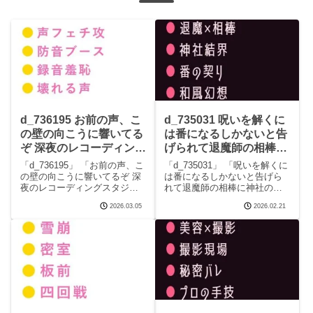
d_736195 お前の声、こ
d_735031 呪いを解くに
の壁の向こうに響いてる
は番になるしかないと告
ぞ 深夜のレコーディング
げられて退魔師の相棒に
スタジオで音響エンジニ
神社の結界の中で一晩か
「d_736195」 「お前の声、こ
「d_735031」 「呪いを解くに
アにマイクの前で喘がさ
けて祓われるカントボー
の壁の向こうに響いてるぞ 深
は番になるしかないと告げら
夜のレコーディングスタジオ
れて退魔師の相棒に神社の結
れ全部録音されて再生さ
イ 【BLマンガ無料フ
で音響エンジニアにマイクの
界の中で一晩かけて祓われる
れるたび壊れていく話
ル】ウィザード
2026.03.05
2026.02.21
前で喘がされ全部録音されて
カントボーイ」「ウィザー
【BLマンガ無料フル】
再生されるたび壊れていく
ド」この記事はPRを含みます
ウィザード
話」「ウィザード」この記事
サークルウィザードのエロマ
はPRを含みます サークルウィ
ンガです。 完全版はこちら
ザードのエロマンガ
d_735031 呪