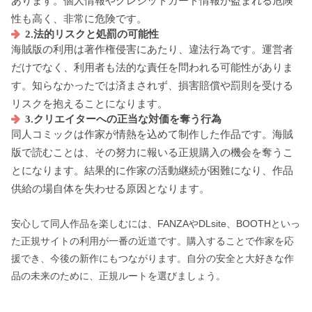
あります。個人情報やクレジットカード情報が盗まれる危険
性も高く、非常に危険です。
2.法的リスクと処罰の可能性
海賊版の利用は著作権侵害にあたり、違法行為です。運営者
だけでなく、利用者も法的な責任を問われる可能性がありま
す。知らなかったでは済まされず、損害賠償や罰則を受ける
リスクを抱えることになります。
3.クリエイターへの正当な対価を奪う行為
同人コミックは作家が情熱を込めて制作した作品です。海賊
版で読むことは、その努力に報いる正規購入の機会を奪うこ
とになります。結果的に作家の活動継続が困難になり、作品
供給の場自体を失わせる原因となります。
安心して同人作品を楽しむには、FANZAやDLsite、BOOTHといっ
た正規サイトの利用が一番の近道です。購入することで作家を応
援でき、今後の新作にもつながります。自分の安全と大好きな作
品の未来のために、正規ルートを選びましょう。