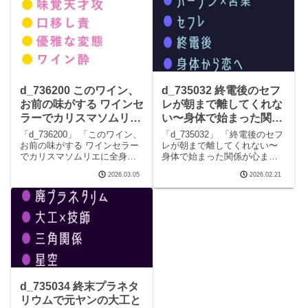
を含みます サークルウィザー
ます サークルウィザードのエ
ドのエロマンガです。 完全版
ロマンガです。 完全版はこち
はこちらd_7
らd_73618
d_736200 このワイン、
d_735032 終電後のセフ
お前の味がする ワインセ
レが朝まで離してくれな
ラーでカリスマソムリエ
い〜身体で始まった関係
に全身をテイスティング
が心まで堕ちるまで〜
「d_736200」 「このワイン、
「d_735032」 「終電後のセフ
されたカントボーイが味
【BLマンガ無料フル】
お前の味がする ワインセラー
レが朝まで離してくれない〜
でカリスマソムリエに全身を
身体で始まった関係が心まで
覚を快楽に書き換えられ
ウィザード
テイスティングされたカント
堕ちるまで〜」「ウィザー
五回中出しされる話
2026.03.05
2026.02.21
ボーイが味覚を快楽に書き換
ド」この記事はPRを含みます
【BLマンガ無料フル】
えられ五回中出しされる話」
サークルウィザードのエロマ
ウィザード
「ウィザード」この記事はPR
ンガです。 完全版はこちら
を含みます サークルウィザー
d_735032 終電後のセフレが朝
ドのエロマンガで
まで離して
d_735034 終末プラネタ
リウムで元ヤンの大工と