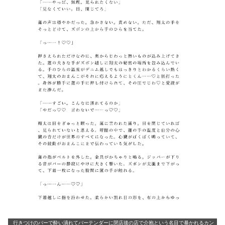
行きつけのバーで酔い潰れてバーテンダーに閉店後の店で介抱という名目で暴かれるカン