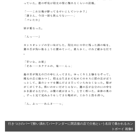
行きつけのバーで酔い潰れてバーテンダーに閉店後の店で介抱という名目で暴かれるカン
トボーイ 画像6