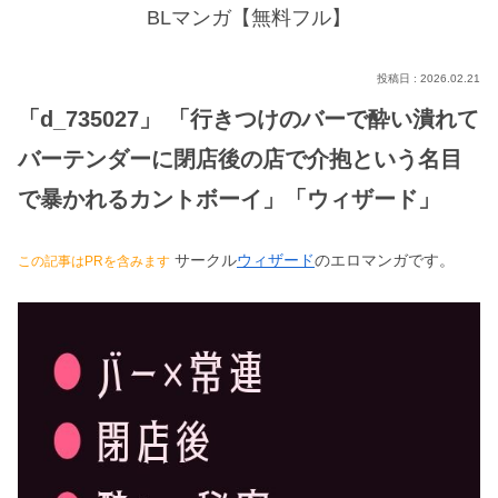
BLマンガ【無料フル】
2026.02.21
「d_735027」 「行きつけのバーで酔い潰れて
バーテンダーに閉店後の店で介抱という名目
で暴かれるカントボーイ」「ウィザード」
サークル
ウィザード
のエロマンガです。
この記事はPRを含みます