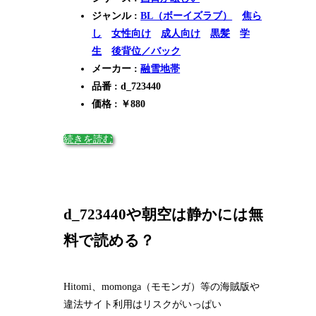
ジャンル :
BL（ボーイズラブ）
焦ら
し
女性向け
成人向け
黒髪
学
生
後背位／バック
メーカー :
融雪地帯
品番 : d_723440
価格 : ￥880
続きを読む
d_723440や朝空は静かには無
料で読める？
Hitomi、momonga（モモンガ）等の海賊版や
違法サイト利用はリスクがいっぱい