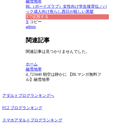
融雪地帯
BL（ボーイズラブ）
女性向け
学生
後背位／バ
ック
成人向け
焦らし
西日が眩しい
黒髪
Xで拡散する
X
コピー
admin
関連記事
関連記事は見つかりませんでした。
ホーム
融雪地帯
d_723440 朝空は静かに 【BLマンガ無料フ
ル】融雪地帯
アダルトブログランキングへ
FC2 ブログランキング
スマホアダルトブログランキング