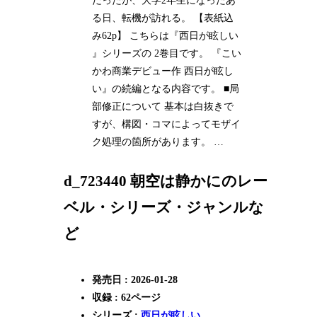
だったが、大学2年生になったあ
る日、転機が訪れる。 【表紙込
み62p】 こちらは『西日が眩しい
』シリーズの 2巻目です。 『こい
かわ商業デビュー作 西日が眩し
い』の続編となる内容です。 ■局
部修正について 基本は白抜きで
すが、構図・コマによってモザイ
ク処理の箇所があります。 …
d_723440 朝空は静かにのレー
ベル・シリーズ・ジャンルな
ど
発売日 : 2026-01-28
収録 : 62ページ
シリーズ :
西日が眩しい