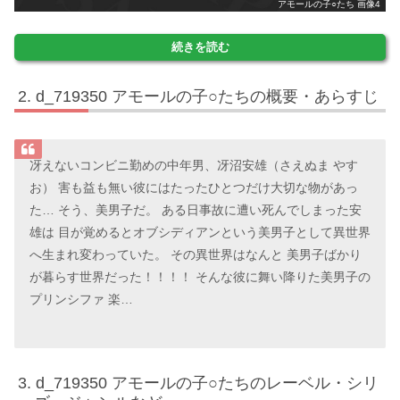
アモールの子○たち 画像4
続きを読む
d_719350 アモールの子○たちの概要・あらすじ
冴えないコンビニ勤めの中年男、冴沼安雄（さえぬま やす
お） 害も益も無い彼にはたったひとつだけ大切な物があっ
た… そう、美男子だ。 ある日事故に遭い死んでしまった安
雄は 目が覚めるとオブシディアンという美男子として異世界
へ生まれ変わっていた。 その異世界はなんと 美男子ばかり
が暮らす世界だった！！！！ そんな彼に舞い降りた美男子の
プリンシファ 楽…
d_719350 アモールの子○たちのレーベル・シリ