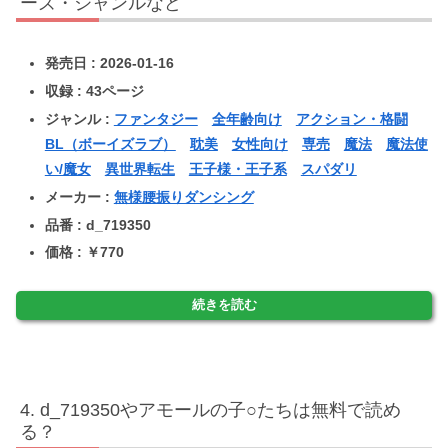
ーズ・ジャンルなど
発売日 : 2026-01-16
収録 : 43ページ
ジャンル :
ファンタジー
全年齢向け
アクション・格闘
BL（ボーイズラブ）
耽美
女性向け
専売
魔法
魔法使
い/魔女
異世界転生
王子様・王子系
スパダリ
メーカー :
無様腰振りダンシング
品番 : d_719350
価格 : ￥770
続きを読む
d_719350やアモールの子○たちは無料で読め
る？