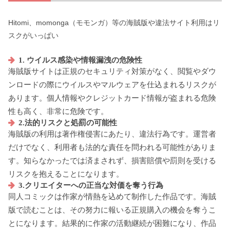
Hitomi、momonga（モモンガ）等の海賊版や違法サイト利用はリ
スクがいっぱい
1. ウイルス感染や情報漏洩の危険性
海賊版サイトは正規のセキュリティ対策がなく、閲覧やダウ
ンロードの際にウイルスやマルウェアを仕込まれるリスクが
あります。個人情報やクレジットカード情報が盗まれる危険
性も高く、非常に危険です。
2.法的リスクと処罰の可能性
海賊版の利用は著作権侵害にあたり、違法行為です。運営者
だけでなく、利用者も法的な責任を問われる可能性がありま
す。知らなかったでは済まされず、損害賠償や罰則を受ける
リスクを抱えることになります。
3.クリエイターへの正当な対価を奪う行為
同人コミックは作家が情熱を込めて制作した作品です。海賊
版で読むことは、その努力に報いる正規購入の機会を奪うこ
とになります。結果的に作家の活動継続が困難になり、作品