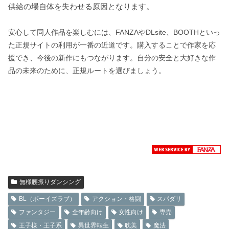
供給の場自体を失わせる原因となります。
安心して同人作品を楽しむには、FANZAやDLsite、BOOTHといっ
た正規サイトの利用が一番の近道です。購入することで作家を応
援でき、今後の新作にもつながります。自分の安全と大好きな作
品の未来のために、正規ルートを選びましょう。
無様腰振りダンシング
BL（ボーイズラブ）
アクション・格闘
スパダリ
ファンタジー
全年齢向け
女性向け
専売
王子様・王子系
異世界転生
耽美
魔法