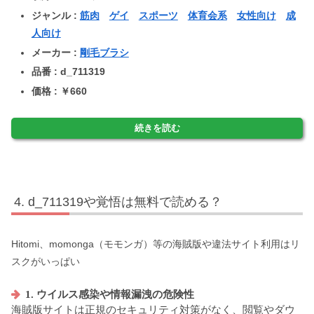
ジャンル :
筋肉
ゲイ
スポーツ
体育会系
女性向け
成
人向け
メーカー :
剛毛ブラシ
品番 : d_711319
価格 : ￥660
続きを読む
d_711319や覚悟は無料で読める？
Hitomi、momonga（モモンガ）等の海賊版や違法サイト利用はリ
スクがいっぱい
1. ウイルス感染や情報漏洩の危険性
海賊版サイトは正規のセキュリティ対策がなく、閲覧やダウ