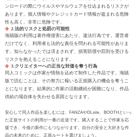
ンロードの際にウイルスやマルウェアを仕込まれるリスクが
あります。個人情報やクレジットカード情報が盗まれる危険
性も高く、非常に危険です。
2.法的リスクと処罰の可能性
海賊版の利用は著作権侵害にあたり、違法行為です。運営者
だけでなく、利用者も法的な責任を問われる可能性がありま
す。知らなかったでは済まされず、損害賠償や罰則を受ける
リスクを抱えることになります。
3.クリエイターへの正当な対価を奪う行為
同人コミックは作家が情熱を込めて制作した作品です。海賊
版で読むことは、その努力に報いる正規購入の機会を奪うこ
とになります。結果的に作家の活動継続が困難になり、作品
供給の場自体を失わせる原因となります。
安心して同人作品を楽しむには、FANZAやDLsite、BOOTHといっ
た正規サイトの利用が一番の近道です。購入することで作家を応
援でき、今後の新作にもつながります。自分の安全と大好きな作
品の未来のために、正規ルートを選びましょう。