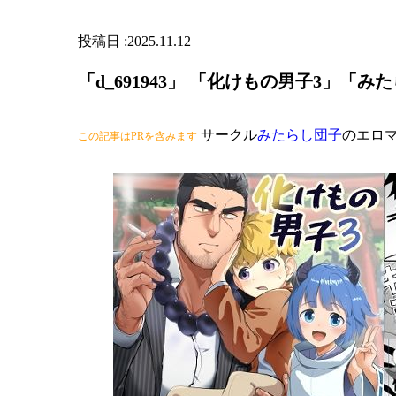
2025.11.12
「d_691943」 「化けもの男子3」「み
サークル
みたらし団子
のエロ
この記事はPRを含みます