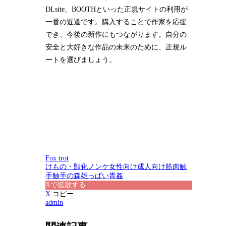
DLsite、BOOTHといった正規サイトの利用が
一番の近道です。購入することで作家を応援
でき、今後の新作にもつながります。自分の
安全と大好きな作品の未来のために、正規ル
ートを選びましょう。
Fox trot
けもの・獣化
ノンケ
女性向け
成人向け
筋肉
触
手
触手の森
雄っぱい
青姦
Xで拡散する
X
コピー
admin