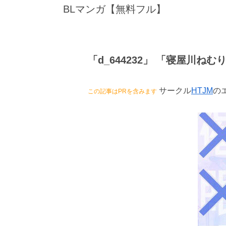
BLマンガ【無料フル】
「d_644232」 「寝屋川ねむ
サークル
HTJM
の
この記事はPRを含みます