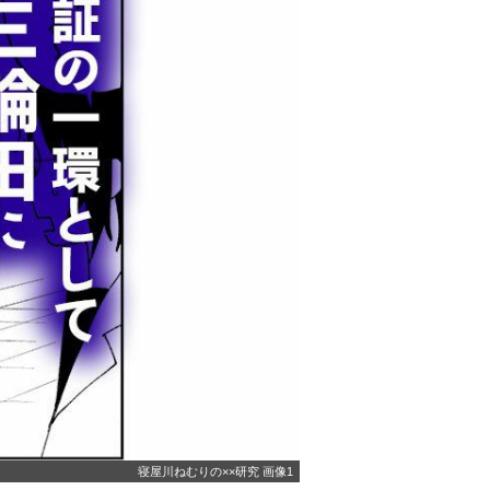
寝屋川ねむりの××研究 画像1