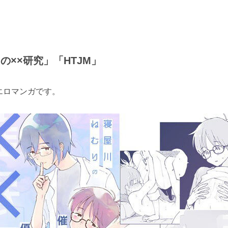
りの××研究」「HTJM」
エロマンガです。