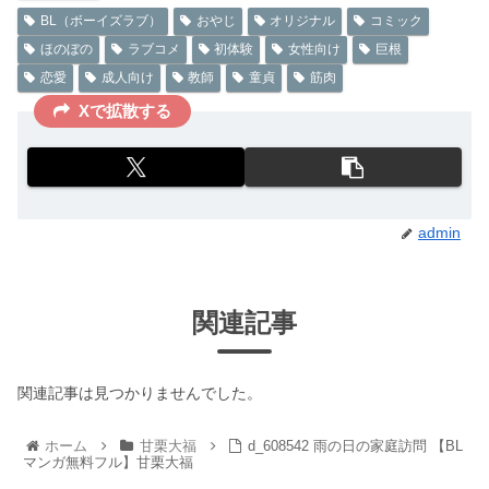
BL（ボーイズラブ）
おやじ
オリジナル
コミック
ほのぼの
ラブコメ
初体験
女性向け
巨根
恋愛
成人向け
教師
童貞
筋肉
Xで拡散する
admin
関連記事
関連記事は見つかりませんでした。
ホーム
甘栗大福
d_608542 雨の日の家庭訪問 【BL
マンガ無料フル】甘栗大福