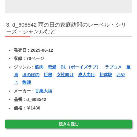
d_608542 雨の日の家庭訪問のレーベル・シリ
ーズ・ジャンルなど
発売日 : 2025-06-12
収録 : 70ページ
ジャンル :
筋肉
恋愛
BL（ボーイズラブ）
ラブコメ
童
貞
ほのぼの
巨根
女性向け
成人向け
初体験
おや
じ
教師
メーカー :
甘栗大福
品番 : d_608542
価格 : ￥1430
続きを読む