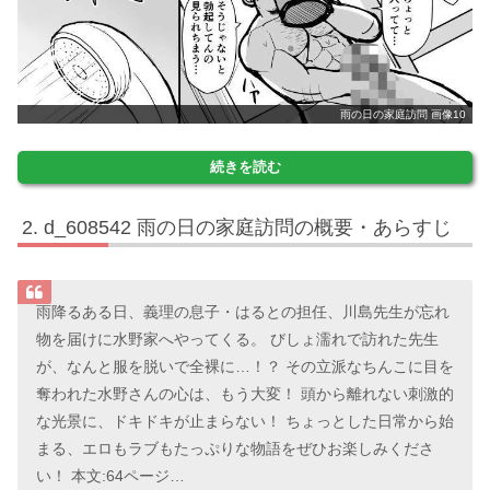
雨の日の家庭訪問 画像10
続きを読む
d_608542 雨の日の家庭訪問の概要・あらすじ
雨降るある日、義理の息子・はるとの担任、川島先生が忘れ
物を届けに水野家へやってくる。 びしょ濡れで訪れた先生
が、なんと服を脱いで全裸に…！？ その立派なちんこに目を
奪われた水野さんの心は、もう大変！ 頭から離れない刺激的
な光景に、ドキドキが止まらない！ ちょっとした日常から始
まる、エロもラブもたっぷりな物語をぜひお楽しみくださ
い！ 本文:64ページ…