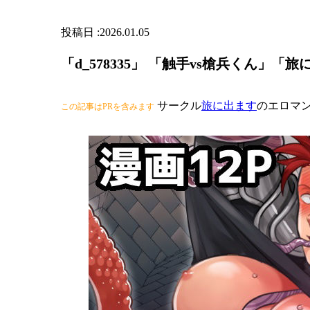
2026.01.05
「d_578335」 「触手vs槍兵くん」「
サークル
旅に出ます
のエロマ
この記事はPRを含みます