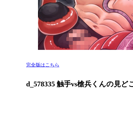
完全版はこちら
d_578335 触手vs槍兵くんの見