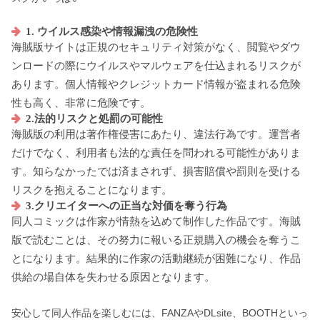
1. ウイルス感染や情報漏洩の危険性
海賊版サイトは正規のセキュリティ対策がなく、閲覧やダウ
ンロードの際にウイルスやマルウェアを仕込まれるリスクが
あります。個人情報やクレジットカード情報が盗まれる危険
性も高く、非常に危険です。
2.法的リスクと処罰の可能性
海賊版の利用は著作権侵害にあたり、違法行為です。運営者
だけでなく、利用者も法的な責任を問われる可能性がありま
す。知らなかったでは済まされず、損害賠償や罰則を受ける
リスクを抱えることになります。
3.クリエイターへの正当な対価を奪う行為
同人コミックは作家が情熱を込めて制作した作品です。海賊
版で読むことは、その努力に報いる正規購入の機会を奪うこ
とになります。結果的に作家の活動継続が困難になり、作品
供給の場自体を失わせる原因となります。
安心して同人作品を楽しむには、FANZAやDLsite、BOOTHといっ