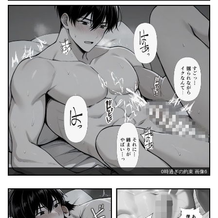
0時過ぎの約束 画像6