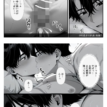
0時過ぎの約束 画像7