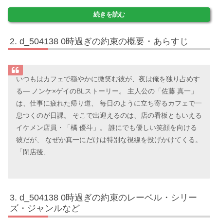
続きを読む
d_504138 0時過ぎの約束の概要・あらすじ
いつもはカフェで穏やかに微笑む彼が、夜は俺を独り占めす
る― ノンケ×ゲイのBLストーリー。 主人公の「佐藤 真一」
は、仕事に疲れた帰り道、 毎日のように立ち寄るカフェで一
息つくのが日課。 そこで出迎えるのは、店の看板ともいえる
イケメン店員・「橘 優斗」。 誰にでも優しい笑顔を向ける
彼だが、 なぜか真一にだけは特別な視線を投げかけてくる。
「閉店後、…
d_504138 0時過ぎの約束のレーベル・シリー
ズ・ジャンルなど