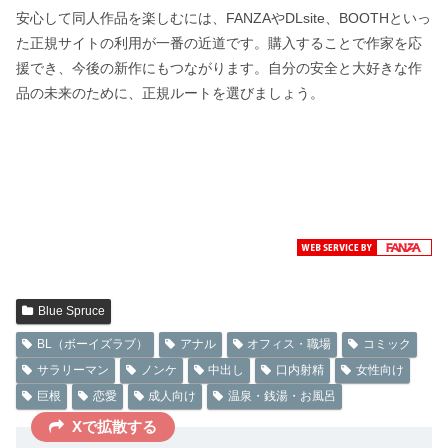
安心して同人作品を楽しむには、FANZAやDLsite、BOOTHといっ
た正規サイトの利用が一番の近道です。購入することで作家を応
援でき、今後の新作にもつながります。自分の安全と大好きな作
品の未来のために、正規ルートを選びましょう。
Blue Spruce
BL（ボーイズラブ）
アナル
オフィス・職場
コミック
サラリーマン
ノンケ
中出し
口内射精
女性向け
巨根
恋愛
成人向け
温泉・銭湯・お風呂
Xで拡散する