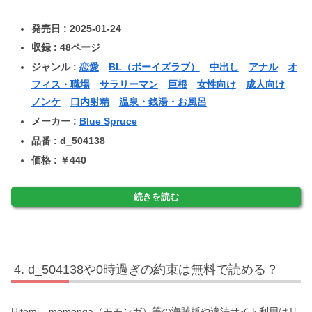
発売日 : 2025-01-24
収録 : 48ページ
ジャンル :
恋愛
BL（ボーイズラブ）
中出し
アナル
オ
フィス・職場
サラリーマン
巨根
女性向け
成人向け
ノンケ
口内射精
温泉・銭湯・お風呂
メーカー :
Blue Spruce
品番 : d_504138
価格 : ￥440
続きを読む
d_504138や0時過ぎの約束は無料で読める？
Hitomi、momonga（モモンガ）等の海賊版や違法サイト利用はリ