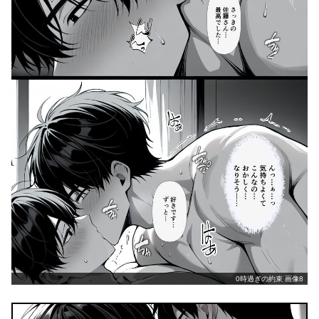
0時過ぎの約束 画像8