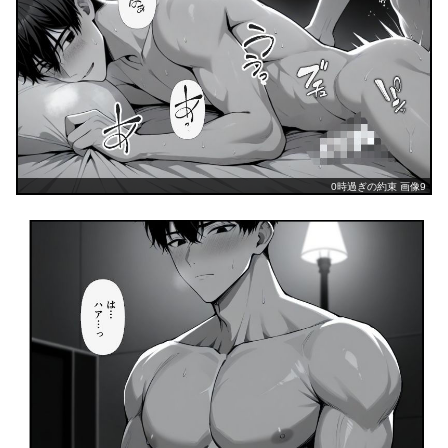
0時過ぎの約束 画像9