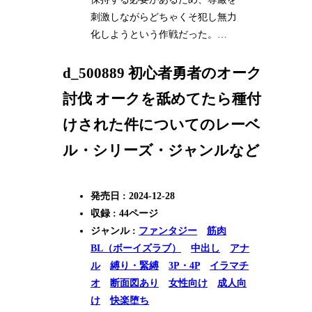
刺激しながらどちゃくそ犯し無力
化しようという作戦だった。…
d_500889 初心者勇者のオーク
討伐 オークを舐めてたら種付
けされた件についてのレーベ
ル・シリーズ・ジャンルなど
発売日 : 2024-12-28
収録 : 44ページ
ジャンル :
ファンタジー
筋肉
BL（ボーイズラブ）
中出し
アナ
ル
縛り・緊縛
3P・4P
イラマチ
オ
断面図あり
女性向け
成人向
け
快楽堕ち