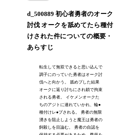
d_500889 初心者勇者のオーク
討伐 オークを舐めてたら種付
けされた件についての概要・
あらすじ
転生して無双できると思い込んで
調子にのっていた勇者はオーク討
伐へと向かう。 舐めプした結果
オークに返り討ちにされ鎖で拘束
される勇者。 イケメンオークた
ちのアジトに連れていかれ、輪●
種付けレ●プされる。 勇者の無限
湧きを阻止しようと魔王は勇者の
飼殺しを目論む。 勇者の自認を
保持する必要があるため、尊厳を