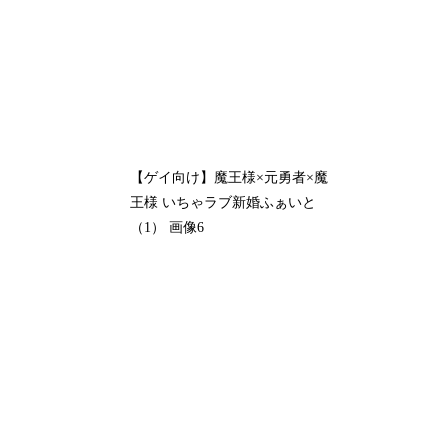
【ゲイ向け】魔王様×元勇者×魔
王様 いちゃラブ新婚ふぁいと
（1） 画像6