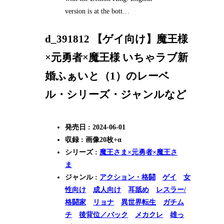
version is at the bott…
d_391812 【ゲイ向け】魔王様
×元勇者×魔王様 いちゃラブ新
婚ふぁいと（1）のレーベ
ル・シリーズ・ジャンルなど
発売日 : 2024-06-01
収録 : 画像20枚+α
シリーズ :
魔王さま×元勇者×魔王さ
ま
ジャンル :
アクション・格闘
ゲイ
女
性向け
成人向け
耳舐め
レスラー/
格闘家
リョナ
異世界転生
ガチム
チ
後背位／バック
メカクレ
雄っ