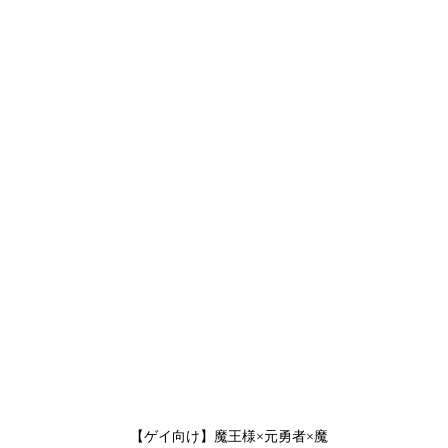
【ゲイ向け】魔王様×元勇者×魔