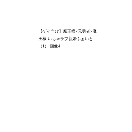
【ゲイ向け】魔王様×元勇者×魔
王様 いちゃラブ新婚ふぁいと
（1） 画像4