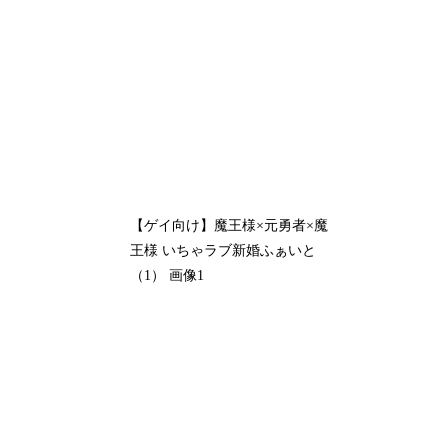
【ゲイ向け】魔王様×元勇者×魔
王様 いちゃラブ新婚ふぁいと
（1） 画像1