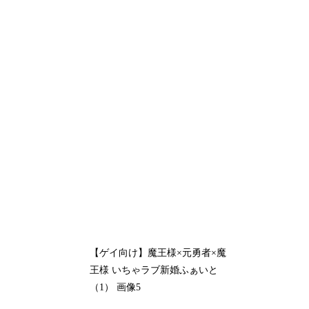
【ゲイ向け】魔王様×元勇者×魔
王様 いちゃラブ新婚ふぁいと
（1） 画像5