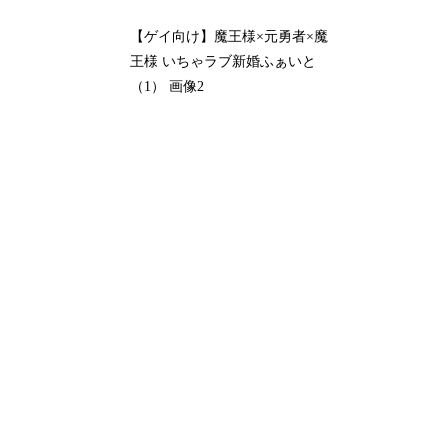
【ゲイ向け】魔王様×元勇者×魔
王様 いちゃラブ新婚ふぁいと
（1） 画像2