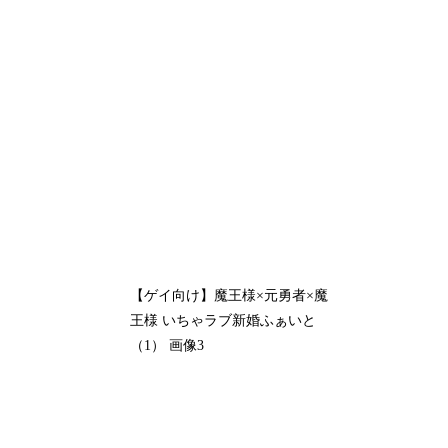
【ゲイ向け】魔王様×元勇者×魔
王様 いちゃラブ新婚ふぁいと
（1） 画像3