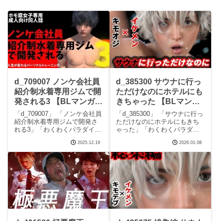
d_709007 ノンケ会社員
d_385300 サウナに行っ
紹介制水着専用ジムで開
ただけなのにホテルにも
発される3 【BLマンガ無
きちゃった 【BLマンガ
料フル】わくわくパラダ
無料フル】わくわくパラ
「d_709007」 「ノンケ会社員
「d_385300」 「サウナに行っ
イス
ダイス
紹介制水着専用ジムで開発さ
ただけなのにホテルにもきち
れる3」「わくわくパラダイ
ゃった」「わくわくパラダイ
ス」この記事はPRを含みます
ス」この記事はPRを含みます
2025.12.19
2026.01.08
サークルわくわくパラダイス
サークルわくわくパラダイス
のエロマンガです。 完全版は
のエロマンガです。 完全版は
こちらd_709007 ノンケ会社員
こちらd_385300 サウナに行っ
紹介制水着専用ジムで開発さ
ただけなのにホテルにもきち
れ
ゃった