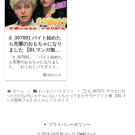
らd_312507 俺のかわいいペッ
こちらd_699743 ノンケ会社員
トを可愛がってあげた話の見
紹介制水着専用ジムで開発さ
どころシ
れる
d_307891 バイト始めた
ら先輩のおもちゃになり
ました 【BLマンガ無料
フル】わくわくパラダイ
「d_307891」 「バイト始めた
ス
ら先輩のおもちゃになりまし
た」「わくわくパラダイス」
この記事はPRを含みます サー
2025.12.22
クルわくわくパラダイスのエ
ロマンガです。 完全版はこち
らd_307891 バイト始めたら先
輩のおもちゃになりましたの
ホーム
わくわくパラダイス
d_387071 サウナに行
っただけなのにホテルにもいっちゃってまたサウナでイク俺 【BLマ
見どこ
ンガ無料フル】わくわくパラダイス
プライバシーポリシー
© 2024-2026 BLマンガ【無料フル】.