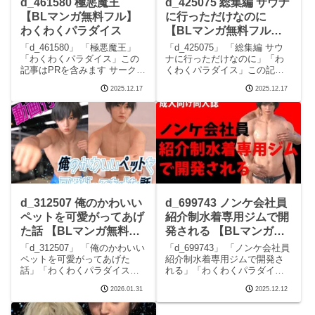
d_461580 極悪魔王
d_425075 総集編 サウナ
【BLマンガ無料フル】
に行っただけなのに
わくわくパラダイス
【BLマンガ無料フル】
わくわくパラダイス
「d_461580」 「極悪魔王」
「d_425075」 「総集編 サウ
「わくわくパラダイス」この
ナに行っただけなのに」「わ
記事はPRを含みます サークル
くわくパラダイス」この記事
わくわくパラダイスのエロマ
はPRを含みます サークルわく
2025.12.17
2025.12.17
ンガです。 完全版はこちら
わくパラダイスのエロマンガ
d_461580 極悪魔王の見どころ
です。 完全版はこちら
シーン極悪魔王 画像1極悪魔王
d_425075 総集編 サウナに行
画像2極悪魔王 画像3極悪魔王
っただけなのにの見どころシ
ーン総集編
d_312507 俺のかわいい
d_699743 ノンケ会社員
ペットを可愛がってあげ
紹介制水着専用ジムで開
た話 【BLマンガ無料フ
発される 【BLマンガ無
ル】わくわくパラダイス
料フル】わくわくパラダ
「d_312507」 「俺のかわいい
「d_699743」 「ノンケ会社員
イス
ペットを可愛がってあげた
紹介制水着専用ジムで開発さ
話」「わくわくパラダイス」
れる」「わくわくパラダイ
この記事はPRを含みます サー
ス」この記事はPRを含みます
2026.01.31
2025.12.12
クルわくわくパラダイスのエ
サークルわくわくパラダイス
ロマンガです。 完全版はこち
のエロマンガです。 完全版は