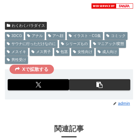
わくわくパラダイス
3DCG
アナル
アヘ顔
イラスト・CG集
コミック
サウナに行っただけなのに
シリーズもの
マニアック/変態
メスイキ
メス男子
包茎
女性向け
成人向け
男性受け
Xで拡散する
admin
関連記事