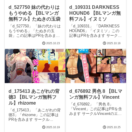
d_527750 妹の代わりは
d_109331 DARKNESS
もうやめる 【BLマンガ
HOUND6 【BLマンガ無
無料フル】たぬきの玉袋
料フル】イヌミソ
「d_527750」 「妹の代わりは
「d_109331」 「DARKNESS
もうやめる」「たぬきの玉
HOUND6」「イヌミソ」この
袋」この記事はPRを含みます
記事はPRを含みます サークル
サークルたぬきの玉袋のエロ
イヌミソのエロマンガです。
2025.10.23
2025.10.16
マンガです。 続きを読む
続きを読むd_109331
d_527750 妹の代わりはもうや
DARKNESS HOUND6の見ど
めるの見どころシーン妹の代
ころシーンDARKNESS
わりはもうやめる 画像1妹の代
HOUND6 画像
わりはも
d_175413 あこがれの背
d_676892 男色 8 【BLマ
徳3 【BLマンガ無料フ
ンガ無料フル】Vincent
ル】rhizome
「d_676892」 「男色 8」
「Vincent」この記事はPRを含
「d_175413」 「あこがれの背
みます サークルVincentのエロ
徳3」「rhizome」この記事は
マンガです。 続きを読む
PRを含みます サークル
d_676892 男色 8の見どころシ
rhizomeのエロマンガです。 続
ーン男色 8 画像1男色 8 画像2
2025.10.19
2025.10.25
きを読むd_175413 あこがれの