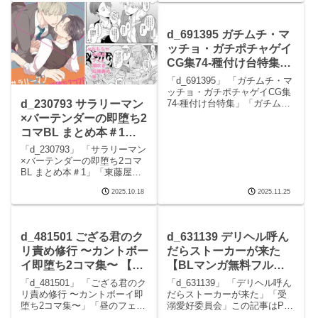
男色 8 画像3男色 8 画像4男色
背徳3の見どころシーンあこが
れの背徳3 画像1あこがれの背
徳3 画像2あこ
d_691395 ガチムチ・マ
ッチョ・ガチポチャゲイ
CG集74-種付け台特集
【BLマンガ無料フル】
「d_691395」 「ガチムチ・マ
ガチムチゲイCG
ッチョ・ガチポチャゲイCG集
74-種付け台特集」「ガチムチ
d_230793 サラリーマン
ゲイCG」この記事はPRを含み
×バーテンダーの即堕ち2
ます サークルガチムチゲイCG
コマBL まとめ本＃1
のエロマンガです。 続きを読
【BLマンガ無料フル】
むd_691395 ガチムチ・マッチ
「d_230793」 「サラリーマン
ョ・ガチポチャゲイCG
東藤屋
×バーテンダーの即堕ち2コマ
BL まとめ本＃1」「東藤屋」
この記事はPRを含みます サー
2025.10.18
2025.11.25
クル東藤屋のエロマンガで
す。 続きを読むd_230793 サ
ラリーマン×バーテンダーの即
堕ち2コマBL まとめ本＃1
d_481501 ござる君のク
d_631139 デリヘル呼ん
リ責め修行 〜カントボー
だらストーカーが来た
イ即堕ち2コマ集〜 【BL
【BLマンガ無料フル】
マンガ無料フル】昼のフ
受溺愛好委員会
「d_481501」 「ござる君のク
「d_631139」 「デリヘル呼ん
ェザーエース＆夜のふぇ
リ責め修行 〜カントボーイ即
だらストーカーが来た」「受
堕ち2コマ集〜」「昼のフェザ
溺愛好委員会」この記事はPR
ざーえっち
ーエース＆夜のふぇざーえっ
を含みます サークル受溺愛好