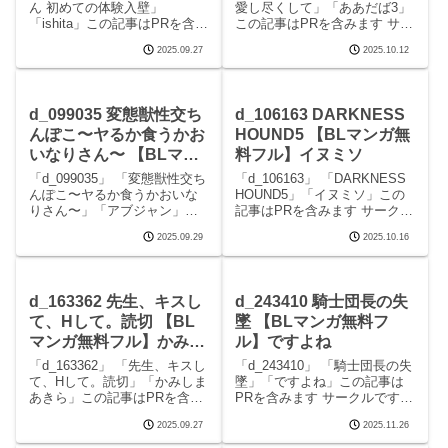
ん 初めての体験入壁」
愛し尽くして」「ああだば3」
「ishita」この記事はPRを含み
この記事はPRを含みます サー
ます サークルishitaのエロマン
クルああだば3のエロマンガで
2025.09.27
2025.10.12
ガです。 続きを読むd_242865
す。 続きを読むd_242400 叱
壁尻バイトくん 初めての体験
って褒めて愛し尽くしての見
入壁の見どころシーン壁尻バ
どころシーン叱って褒めて愛
イトくん 初めての
し尽くして 画像1叱って褒めて
d_099035 変態獣性交ち
d_106163 DARKNESS
んぽこ〜ヤるか食うかお
HOUND5 【BLマンガ無
いなりさん〜 【BLマン
料フル】イヌミソ
ガ無料フル】アブジャン
「d_099035」 「変態獣性交ち
「d_106163」 「DARKNESS
んぽこ〜ヤるか食うかおいな
HOUND5」「イヌミソ」この
りさん〜」「アブジャン」こ
記事はPRを含みます サークル
の記事はPRを含みます サーク
イヌミソのエロマンガです。
2025.09.29
2025.10.16
ルアブジャンのエロマンガで
続きを読むd_106163
す。 続きを読むd_099035 変
DARKNESS HOUND5の見ど
態獣性交ちんぽこ〜ヤるか食
ころシーンDARKNESS
うかおいなりさん〜の見どこ
HOUND5 画像
d_163362 先生、キスし
d_243410 騎士団長の失
ろシーン
て、Hして。読切 【BL
墜 【BLマンガ無料フ
マンガ無料フル】かみし
ル】ですよね
まあきら
「d_163362」 「先生、キスし
「d_243410」 「騎士団長の失
て、Hして。読切」「かみしま
墜」「ですよね」この記事は
あきら」この記事はPRを含み
PRを含みます サークルですよ
ます サークルかみしまあきら
ねのエロマンガです。 続きを
2025.09.27
2025.11.26
のエロマンガです。 続きを読
読むd_243410 騎士団長の失墜
むd_163362 先生、キスして、
の見どころシーン騎士団長の