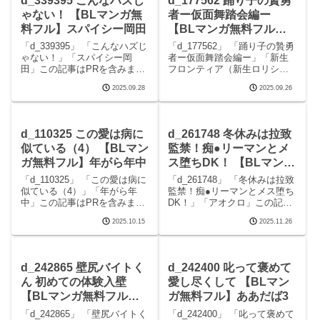
d_339395 こんなハズじ
d_177562 踊り子の贄勇
画
ゃない！ 【BLマンガ無
者ー仮面舞踏会編ー
料フル】スパイシー岡田
【BLマンガ無料フル】
新生フロンティア（新生
「d_339395」 「こんなハズじ
「d_177562」 「踊り子の贄勇
ロリショタ）
ゃない！」「スパイシー岡
者ー仮面舞踏会編ー」「新生
田」この記事はPRを含みます
フロンティア（新生ロリショ
サークルスパイシー岡田のエ
タ）」この記事はPRを含みま
2025.09.28
2025.09.26
ロマンガです。 続きを読む
す サークル新生フロンティア
d_339395 こんなハズじゃな
（新生ロリショタ）のエロマ
い！の見どころシーンこんな
ンガです。 続きを読む
ハズじゃない！ 画像1こんなハ
d_177562 踊り子の贄勇者ー仮
d_110325 この愛は病に
d_261748 冬休みは拉致
ズじゃな
面舞踏会編ー
似ている（4） 【BLマン
監禁！痴●リーマンとメ
ガ無料フル】年がら年中
ス堕ちDK！ 【BLマンガ
無料フル】アオクロ
「d_110325」 「この愛は病に
「d_261748」 「冬休みは拉致
似ている（4）」「年がら年
監禁！痴●リーマンとメス堕ち
中」この記事はPRを含みます
DK！」「アオクロ」この記事
サークル年がら年中のエロマ
はPRを含みます サークルアオ
2025.10.15
2025.11.26
ンガです。 続きを読む
クロのエロマンガです。 続き
d_110325 この愛は病に似てい
を読むd_261748 冬休みは拉致
る（4）の見どころシーンこの
監禁！痴●リーマンとメス堕ち
愛は病に似ている（4） 画像1
DK！の見どころシーン冬休
d_242865 壁尻バイトく
d_242400 叱って褒めて
この愛
ん 初めての体験入壁
愛し尽くして 【BLマン
【BLマンガ無料フル】
ガ無料フル】ああだば3
ishita
「d_242865」 「壁尻バイトく
「d_242400」 「叱って褒めて