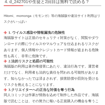
d_242701や生徒と2回目は無料で読める？
Hitomi、momonga（モモンガ）等の海賊版や違法サイト利用はリ
スクがいっぱい
1. ウイルス感染や情報漏洩の危険性
海賊版サイトは正規のセキュリティ対策がなく、閲覧やダウ
ンロードの際にウイルスやマルウェアを仕込まれるリスクが
あります。個人情報やクレジットカード情報が盗まれる危険
性も高く、非常に危険です。
2.法的リスクと処罰の可能性
海賊版の利用は著作権侵害にあたり、違法行為です。運営者
だけでなく、利用者も法的な責任を問われる可能性がありま
す。知らなかったでは済まされず、損害賠償や罰則を受ける
リスクを抱えることになります。
3.クリエイターへの正当な対価を奪う行為
同人コミックは作家が情熱を込めて制作した作品です。海賊
版で読むことは、その努力に報いる正規購入の機会を奪うこ