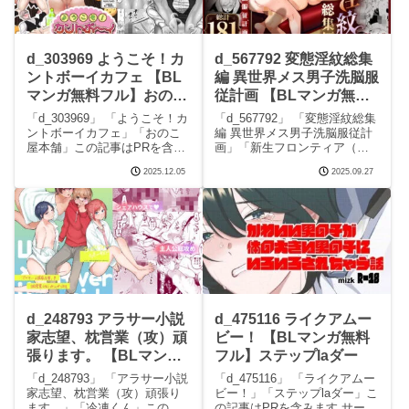
d_303969 ようこそ！カ
d_567792 変態淫紋総集
ントボーイカフェ 【BL
編 異世界メス男子洗脳服
マンガ無料フル】おのこ
従計画 【BLマンガ無料
屋本舗
フル】新生フロンティア
「d_303969」 「ようこそ！カ
「d_567792」 「変態淫紋総集
（新生ロリショタ）
ントボーイカフェ」「おのこ
編 異世界メス男子洗脳服従計
屋本舗」この記事はPRを含み
画」「新生フロンティア（新
ます サークルおのこ屋本舗の
生ロリショタ）」この記事は
2025.12.05
2025.09.27
エロマンガです。 続きを読む
PRを含みます サークル新生フ
d_303969 ようこそ！カントボ
ロンティア（新生ロリショ
ーイカフェの見どころシーン
タ）のエロマンガです。 続き
ようこそ！カントボーイカフ
を読むd_567792 変態淫紋総集
ェ 画
編 異
d_248793 アラサー小説
d_475116 ライクアムー
家志望、枕営業（攻）頑
ビー！ 【BLマンガ無料
張ります。 【BLマンガ
フル】ステップlaダー
無料フル】冷凍くん
「d_248793」 「アラサー小説
「d_475116」 「ライクアムー
家志望、枕営業（攻）頑張り
ビー！」「ステップlaダー」こ
ます。」「冷凍くん」この記
の記事はPRを含みます サーク