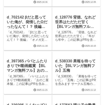
2025.10.31
2025.12.05
ち」この記事はPRを含みます
委員会のエロマンガです。 続
サークル昼のフェザーエース
きを読むd_631139 デリヘル呼
＆夜のふぇざーえっちのエロ
んだらストーカーが来たの見
マンガです。 続きを読む
どころシーンデリヘル呼んだ
d_702142 βだと思って
d_128776 背徳、なれど
d_481501
らスト
いた俺が、発情したΩだ
世界はただただ甘く
ったなんて！？ 後編
【BLマンガ無料フル】
【BLマンガ無料フル】
年がら年中
「d_702142」 「βだと思って
「d_128776」 「背徳、なれど
オメガ文庫
いた俺が、発情したΩだったな
世界はただただ甘く」「年が
んて！？ 後編」「オメガ文
ら年中」この記事はPRを含み
庫」この記事はPRを含みます
ます サークル年がら年中のエ
2025.11.16
2025.10.15
サークルオメガ文庫のエロマ
ロマンガです。 続きを読む
ンガです。 続きを読む
d_128776 背徳、なれど世界は
d_702142 βだと思っていた俺
ただただ甘くの見どころシー
が、発情したΩだったなん
ン背徳、なれど世界はただた
d_397365 パパとふたり
d_538330 果報を待って
て！？ 後編
だ甘く
きりでH動画鑑賞 【BL
いた 【BLマンガ無料フ
マンガ無料フル】おのこ
ル】五梅
屋本舗
「d_397365」 「パパとふたり
「d_538330」 「果報を待って
きりでH動画鑑賞」「おのこ屋
いた」「五梅」この記事はPR
本舗」この記事はPRを含みま
を含みます サークル五梅のエ
す サークルおのこ屋本舗のエ
ロマンガです。 続きを読む
2025.11.21
2025.11.12
ロマンガです。 続きを読む
d_538330 果報を待っていたの
d_397365 パパとふたりきりで
見どころシーン果報を待って
H動画鑑賞の見どころシーンパ
いた 画像1果報を待っていた
パとふたりきりでH動画鑑賞
画像2果報を待っていた 画像3