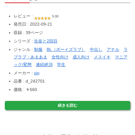
レビュー :
5.00
発売日 : 2022-09-21
収録 : 39ページ
シリーズ :
生徒と2回目
ジャンル :
制服
BL（ボーイズラブ）
中出し
アナル
ラ
ブラブ・あまあま
女性向け
成人向け
メスイキ
マニア
ック/変態
連続絶頂
学生
メーカー :
sin
品番 : d_242701
価格 : ￥660
続きを読む