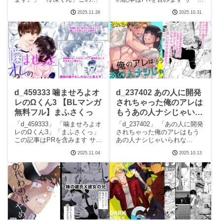
事はPRを含みます サークル冷
ルステップlaダーのエロマンガ
2025.11.26
2025.10.31
凍くんのエロマンガです。 続
です。 続きを読むd_475116 ラ
きを読むd_248793 アラサー小
イクアムービー！の見どころ
説家志望、枕営業（攻）頑張
シーンライクアムービー！ 画
ります。の見どころシーンア
像1ライクアムービー！
ラサー
d_459333 噛ませろよオ
d_237402 あの人に開発
レのΩくん3 【BLマンガ
されちゃった俺のアレは
無料フル】まふさくっ
もうあの人ナシじゃいら
れない！ 【BLマンガ無
「d_459333」 「噛ませろよオ
「d_237402」 「あの人に開発
料フル】OL
レのΩくん3」「まふさくっ」
されちゃった俺のアレはもう
この記事はPRを含みます サー
あの人ナシじゃいられな
クルまふさくっのエロマンガ
い！」「OL」この記事はPRを
2025.11.04
2025.10.13
です。 続きを読むd_459333
含みます サークルOLのエロマ
噛ませろよオレのΩくん3の見
ンガです。 続きを読む
どころシーン噛ませろよオレ
d_237402 あの人に開発されち
のΩくん3 画像1噛ませろよオ
ゃった俺のアレはもうあの人
ナシじゃいら