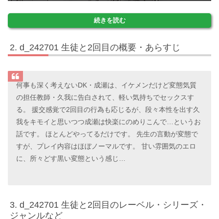
続きを読む
d_242701 生徒と2回目の概要・あらすじ
何事も深く考えないDK・成瀬は、イケメンだけど変態気質
の担任教師・久我に告白されて、軽い気持ちでセックスす
る。 援交感覚で2回目の行為も応じるが、段々本性を出す久
我をキモイと思いつつ成瀬は快楽にのめりこんで…というお
話です。 ほとんどやってるだけです。 先生の言動が変態で
すが、プレイ内容はほぼノーマルです。 甘い雰囲気のエロ
に、所々どす黒い変態という感じ…
d_242701 生徒と2回目のレーベル・シリーズ・
ジャンルなど