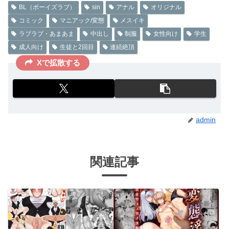
BL（ボーイズラブ）
sin
アナル
オリジナル
コミック
マニアック/変態
メスイキ
ラブラブ・あまあま
中出し
制服
女性向け
学生
成人向け
生徒と2回目
連続絶頂
Xで拡散する
admin
関連記事