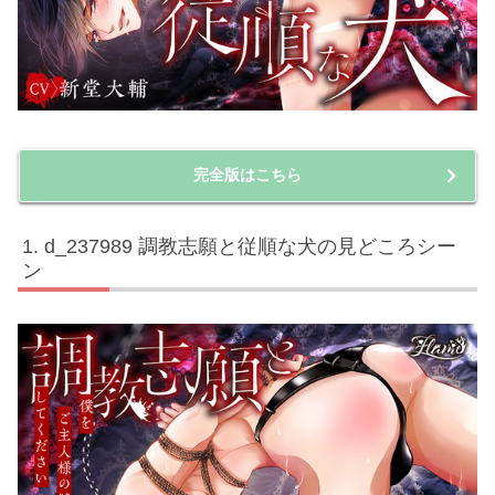
完全版はこちら
d_237989 調教志願と従順な犬の見どころシー
ン