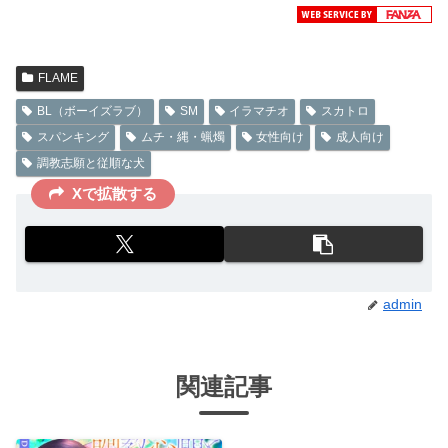
FLAME
BL（ボーイズラブ）
SM
イラマチオ
スカトロ
スパンキング
ムチ・縄・蝋燭
女性向け
成人向け
調教志願と従順な犬
Xで拡散する
admin
関連記事