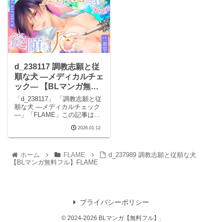
d_238117 調教志願と従
順な犬 ―メディカルチェ
ック― 【BLマンガ無料
フル】FLAME
「d_238117」 「調教志願と従
順な犬 ―メディカルチェック
―」「FLAME」この記事はPR
を含みます サークルFLAMEの
2026.01.12
エロマンガです。 完全版はこ
ちらd_238117 調教志願と従順
な犬 ―メディカルチェック―
の見どころシーン調教
ホーム
FLAME
d_237989 調教志願と従順な犬
【BLマンガ無料フル】FLAME
プライバシーポリシー
© 2024-2026 BLマンガ【無料フル】.