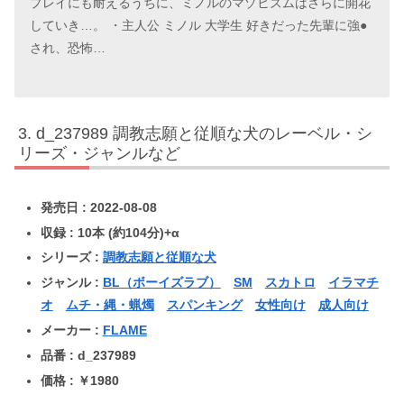
プレイにも耐えるうちに、ミノルのマゾヒズムはさらに開花
していき…。 ・主人公 ミノル 大学生 好きだった先輩に強●
され、恐怖…
d_237989 調教志願と従順な犬のレーベル・シ
リーズ・ジャンルなど
発売日 : 2022-08-08
収録 : 10本 (約104分)+α
シリーズ :
調教志願と従順な犬
ジャンル :
BL（ボーイズラブ）
SM
スカトロ
イラマチ
オ
ムチ・縄・蝋燭
スパンキング
女性向け
成人向け
メーカー :
FLAME
品番 : d_237989
価格 : ￥1980