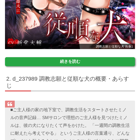
調教志願と従順な犬 画像1
続きを読む
d_237989 調教志願と従順な犬の概要・あらす
じ
■ご主人様の家の地下室で、調教生活をスタートさせたミノ
ルの音声記録… SMサロンで理想のご主人様を見つけたミノ
ルは、彼の犬になりたくて声をかけた。 「一週間の調教生活
に耐えたら考えてやる」 というご主人様の言葉通り、どんな