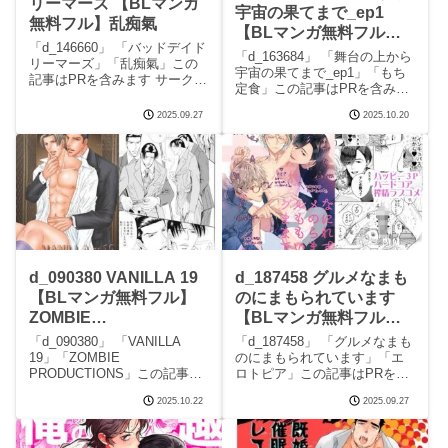
リーマーズ 【BLマンガ
宇宙の果てまで_ep1
無料フル】乱痴氣
【BLマンガ無料フル】
「d_146660」 「バッドデイド
もち定食
「d_163684」 「舞台の上から
リーマーズ」「乱痴氣」この
宇宙の果てまで_ep1」「もち
記事はPRを含みます サークル
定食」この記事はPRを含みま
乱痴氣のエロマンガです。 続
す サークルもち定食のエロマ
きを読むd_146660 バッドデイ
2025.09.27
2025.10.20
ンガです。 続きを読む
ドリーマーズの見どころシー
d_163684 舞台の上から宇宙の
ンバッドデイドリーマーズ 画
果てまで_ep1の見どころシー
像1バッドデイドリーマーズ 画
ン舞台の上から宇宙の果てま
で_
d_090380 VANILLA 19
d_187458 グルメなまも
【BLマンガ無料フル】
のにまもられています
ZOMBIE
【BLマンガ無料フル】
PRODUCTIONS
エロトピア
「d_090380」 「VANILLA
「d_187458」 「グルメなまも
19」「ZOMBIE
のにまもられています」「エ
PRODUCTIONS」この記事は
ロトピア」この記事はPRを含
PRを含みます サークル
みます サークルエロトピアの
2025.10.22
2025.09.27
ZOMBIE PRODUCTIONSのエ
エロマンガです。 続きを読む
ロマンガです。 続きを読む
d_187458 グルメなまものにま
d_090380 VANILLA 19の見ど
もられていますの見どころシ