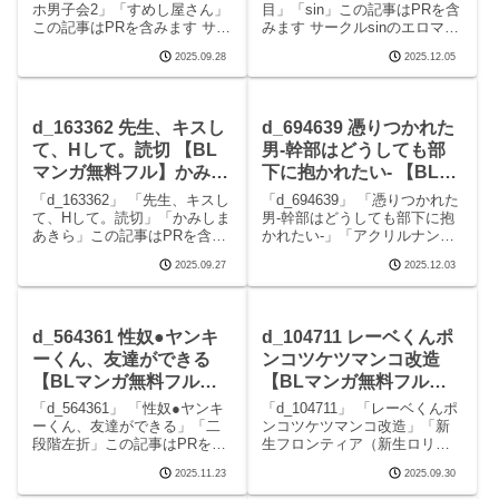
ホ男子会2」「すめし屋さん」
目」「sin」この記事はPRを含
この記事はPRを含みます サー
みます サークルsinのエロマン
クルすめし屋さんのエロマン
ガです。 続きを読むd_242701
2025.09.28
2025.12.05
ガです。 続きを読むd_193390
生徒と2回目の見どころシーン
リーマンラブホ男子会2の見ど
生徒と2回目 画像1生徒と2回
ころシーンリーマンラブホ男
目 画像2生徒と2回目 画像3生
子会2 画像1リーマンラブホ
徒と2回目 画
d_163362 先生、キスし
d_694639 憑りつかれた
て、Hして。読切 【BL
男-幹部はどうしても部
マンガ無料フル】かみし
下に抱かれたい- 【BLマ
まあきら
ンガ無料フル】アクリル
「d_163362」 「先生、キスし
「d_694639」 「憑りつかれた
ナントカ
て、Hして。読切」「かみしま
男-幹部はどうしても部下に抱
あきら」この記事はPRを含み
かれたい-」「アクリルナント
ます サークルかみしまあきら
カ」この記事はPRを含みます
2025.09.27
2025.12.03
のエロマンガです。 続きを読
サークルアクリルナントカの
むd_163362 先生、キスして、
エロマンガです。 続きを読む
Hして。読切の見どころシーン
d_694639 憑りつかれた男-幹
先生、キスして、Hして。読切
部はどうしても部下に抱かれ
d_564361 性奴●ヤンキ
d_104711 レーベくんポ
た
ーくん、友達ができる
ンコツケツマンコ改造
【BLマンガ無料フル】
【BLマンガ無料フル】
二段階左折
新生フロンティア（新生
「d_564361」 「性奴●ヤンキ
「d_104711」 「レーベくんポ
ロリショタ）
ーくん、友達ができる」「二
ンコツケツマンコ改造」「新
段階左折」この記事はPRを含
生フロンティア（新生ロリシ
みます サークル二段階左折の
ョタ）」この記事はPRを含み
2025.11.23
2025.09.30
エロマンガです。 続きを読む
ます サークル新生フロンティ
d_564361 性奴●ヤンキーく
ア（新生ロリショタ）のエロ