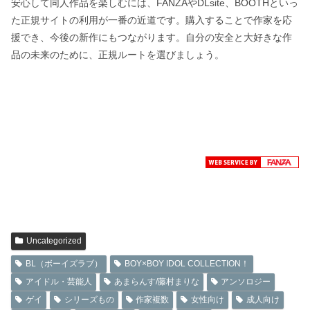
安心して同人作品を楽しむには、FANZAやDLsite、BOOTHといっ
た正規サイトの利用が一番の近道です。購入することで作家を応
援でき、今後の新作にもつながります。自分の安全と大好きな作
品の未来のために、正規ルートを選びましょう。
Uncategorized
BL（ボーイズラブ）
BOY×BOY IDOL COLLECTION！
アイドル・芸能人
あまらんす/藤村まりな
アンソロジー
ゲイ
シリーズもの
作家複数
女性向け
成人向け