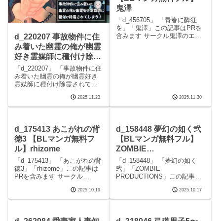
鬼澤
「d_456705」 「青春に酔狂
を」「鬼澤」この記事はPRを
含みます サークル鬼澤のエロ
d_220207 事故物件に住
マンガです。 続きを読む
み着いた幽霊の俺が幽霊
d_456705 青春に酔狂をの見ど
好き霊媒師に種付け除霊
ころシーン青春に酔狂を 画像1
されてしまう！ 【BLマ
青春に酔狂を 画像2青春に酔狂
「d_220207」 「事故物件に住
を 画像3青春に酔狂を 画像4
ンガ無料フル】エルドラ
み着いた幽霊の俺が幽霊好き
霊媒師に種付け除霊されてし
ド工房
まう！」「エルドラド工房」
2025.11.23
2025.11.30
この記事はPRを含みます サー
クルエルドラド工房のエロマ
ンガです。 続きを読む
d_220207 事故物件に住み着い
d_175413 あこがれの背
d_158448 夢幻の如く弐
た幽霊の俺が
徳3 【BLマンガ無料フ
【BLマンガ無料フル】
ル】rhizome
ZOMBIE
PRODUCTIONS
「d_175413」 「あこがれの背
「d_158448」 「夢幻の如く
徳3」「rhizome」この記事は
弐」「ZOMBIE
PRを含みます サークル
PRODUCTIONS」この記事は
rhizomeのエロマンガです。 続
PRを含みます サークル
2025.10.19
2025.10.17
きを読むd_175413 あこがれの
ZOMBIE PRODUCTIONSのエ
背徳3の見どころシーンあこが
ロマンガです。 続きを読む
れの背徳3 画像1あこがれの背
d_158448 夢幻の如く弐の見ど
徳3 画像2あこ
ころシーン夢幻の如く弐 画