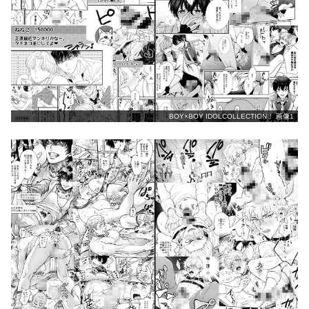
BOY×BOY IDOLCOLLECTION！ 画像1