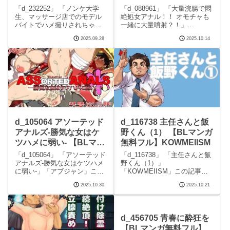
れちゃいました 【BLマ
【BLマンガ無料フル】
「d_232252」 「ノンケ大学
「d_088961」 「大量浣腸で悶
ンガ無料フル】えちち工
ZOMBIE
生、マッサージ店でのモデル
絶処女アナル！！ オモチャも
バイトでハメ撮りされちゃい
一緒に大量噴射？！」
房
PRODUCTIONS
ました」「えちち工房」この
「ZOMBIE PRODUCTIONS」
2025.09.28
2025.10.14
記事はPRを含みます サークル
この記事はPRを含みます サー
えちち工房のエロマンガで
クルZOMBIE PRODUCTIONS
す。 続きを読むd_232252 ノ
のエロマンガです。 続きを読
ンケ大学生、マッサージ店で
むd_088961
のモデルバイ
d_105064 アソーテッド
d_116738 主任さんと飯
アナルズ-勝気な女はケ
野くん（1） 【BLマンガ
ツハメに弱い- 【BLマン
無料フル】KOWMEIISM
ガ無料フル】アブジャン
「d_105064」 「アソーテッド
「d_116738」 「主任さんと飯
アナルズ-勝気な女はケツハメ
野くん（1）」
に弱い-」「アブジャン」この
「KOWMEIISM」この記事は
記事はPRを含みます サークル
PRを含みます サークル
2025.10.30
2025.10.21
アブジャンのエロマンガで
KOWMEIISMのエロマンガで
す。 続きを読むd_105064 ア
す。 続きを読むd_116738 主任
ソーテッドアナルズ-勝気な女
さんと飯野くん（1）の見どこ
はケツハメに弱い-の見どころ
ろシーン主任さんと飯野くん
d_456705 青春に酔狂を
シ
（1） 画
【BLマンガ無料フル】