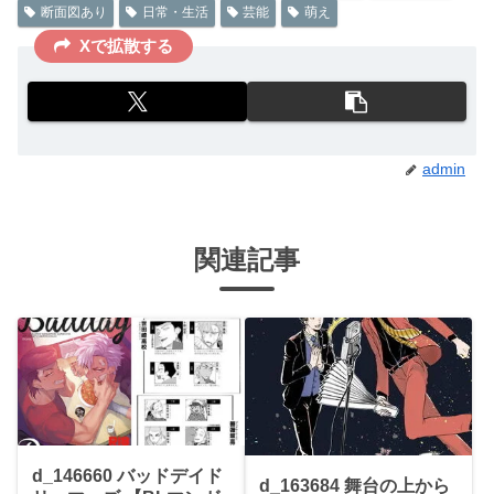
断面図あり
日常・生活
芸能
萌え
Xで拡散する
admin
関連記事
d_146660 バッドデイド
d_163684 舞台の上から