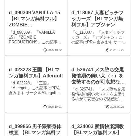
ん、友達ができるの見どころ
マンガです。 続きを読む
シーン性奴●ヤンキーくん、友
d_104711 レーベくんポンコツ
d_090309 VANILLA 15
d_118087 人妻ビッチフ
達がで
ケツマンコ
【BLマンガ無料フル】
ッカーズ 【BLマンガ無
ZOMBIE
料フル】アブジャン
PRODUCTIONS
「d_090309」 「VANILLA
「d_118087」 「人妻ビッチフ
15」「ZOMBIE
ッカーズ」「アブジャン」こ
PRODUCTIONS」この記事は
の記事はPRを含みます サーク
PRを含みます サークル
ルアブジャンのエロマンガで
2025.10.22
2025.10.29
ZOMBIE PRODUCTIONSのエ
す。 続きを読むd_118087 人妻
ロマンガです。 続きを読む
ビッチフッカーズの見どころ
d_090309 VANILLA 15の見ど
シーン人妻ビッチフッカーズ
ころシーン
画像1人妻ビッチフッカーズ 画
d_023228 王国 【BLマ
d_526741 メス堕ち交尾
ンガ無料フル】Altergott
発情期の飼い犬（♂）を
去勢するのが可哀想なの
「d_023228」 「王国」
で猛烈ピストンでいっそ
「Altergott」この記事はPRを
「d_526741」 「メス堕ち交尾
含みます サークルAltergottの
のことメスにしたら…？
発情期の飼い犬（♂）を去勢す
エロマンガです。 続きを読む
るのが可哀想なので猛烈ピス
【BLマンガ無料フル】
d_023228 王国の見どころシー
トンでいっそのことメスにし
新生フロンティア（新生
ン王国 画像1続きを読む
2025.10.01
2025.09.28
たら…？」「新生フロンティ
ロリショタ）
d_023228 王国の概要・あらす
ア（新生ロリショタ）」この
じラグナ○
記事はPRを含みます サークル
新生フロンティア（新生ロリ
d_099866 男子猥褻身体
d_324003 愛情快楽調教
ショタ）のエロ
検査 【BLマンガ無料フ
【BLマンガ無料フル】