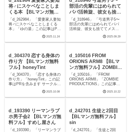
d_262984 愛妻家人妻知
d_318946 弓道男子5〜
将♂にスケベなことしま
部活の先輩にはめられて
くる本 【BLマンガ無料
パパ活斡旋、彼女も捨て
フル】ゆの湯
てメスに堕ちちゃいまし
「d_262984」 「愛妻家人妻知
「d_318946」 「弓道男子5〜
た〜 【BLマンガ無料フ
将♂にスケベなことしまくる
部活の先輩にはめられてパパ
本」「ゆの湯」この記事はPR
活斡旋、彼女も捨ててメスに
ル】新生フロンティア
を含みます サークルゆの湯の
堕ちちゃいました〜」「新生
（新生ロリショタ）
2025.11.24
2025.09.29
エロマンガです。 続きを読む
フロンティア（新生ロリショ
d_262984 愛妻家人妻知将♂に
タ）」この記事はPRを含みま
スケベなことしまくる本の見
す サークル新生フロンティア
どころシーン愛妻家人妻知将♂
（新生ロリショタ）のエロマ
d_304370 恋する身体の
d_105016 FROM
にス
ンガです。 続きを
作り方 【BLマンガ無料
ORIONS ARM8 【BLマ
フル】honeyTint
ンガ無料フル】ZOMBIE
PRODUCTIONS
「d_304370」 「恋する身体の
「d_105016」 「FROM
作り方」「honeyTint」この記
ORIONS ARM8」「ZOMBIE
事はPRを含みます サークル
PRODUCTIONS」この記事は
honeyTintのエロマンガです。
PRを含みます サークル
2025.10.08
2025.10.22
続きを読むd_304370 恋する身
ZOMBIE PRODUCTIONSのエ
体の作り方の見どころシーン
ロマンガです。 続きを読む
恋する身体の作り方 画像1恋す
d_105016 FROM ORIONS
る身体の作
d_193390 リーマンラブ
d_242701 生徒と2回目
ホ男子会2 【BLマンガ無
【BLマンガ無料フル】
料フル】すめし屋さん
sin
「d_193390」 「リーマンラブ
「d_242701」 「生徒と2回