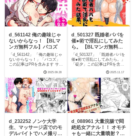
ころシーン
ーングルメなまものにまもら
れてい
d_561142 俺の趣味じゃ
d_501327 既婚者パパを
ないからなっ！ 【BLマ
催●術で淫乱にしてみた
ンガ無料フル】パコズ
ら。 【BLマンガ無料フ
ル】碇夕
「d_561142」 「俺の趣味じゃ
「d_501327」 「既婚者パパを
ないからなっ！」「パコズ」
催●術で淫乱にしてみたら。」
この記事はPRを含みます サー
「碇夕」この記事はPRを含み
クルパコズのエロマンガで
ます サークル碇夕のエロマン
2025.09.28
2025.11.17
す。 続きを読むd_561142 俺の
ガです。 続きを読むd_501327
趣味じゃないからなっ！の見
既婚者パパを催●術で淫乱にし
どころシーン俺の趣味じゃな
てみたら。の見どころシーン
いからなっ！ 画像1俺の趣味じ
既婚者パパを催●術で淫乱にし
ゃな
d_232252 ノンケ大学
d_088961 大量浣腸で悶
生、マッサージ店でのモ
絶処女アナル！！ オモチ
デルバイトでハメ撮りさ
ャも一緒に大量噴射？！