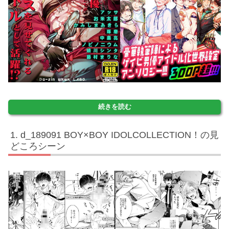
続きを読む
d_189091 BOY×BOY IDOLCOLLECTION！の見
どころシーン