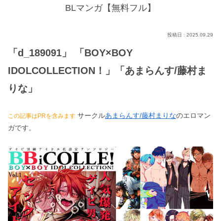
BLマンガ【無料フル】
2025.09.29
「d_189091」 「BOY×BOY
IDOLCOLLECTION！」「あまらんす/藤村ま
りな」
サークル
あまらんす/藤村まりな
のエロマン
この記事はPRを含みます
ガです。