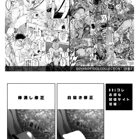
BOY×BOY IDOLCOLLECTION！ 画像4