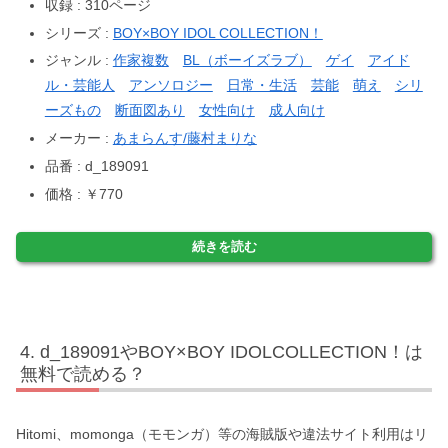
収録 : 310ページ
シリーズ :
BOY×BOY IDOL COLLECTION！
ジャンル :
作家複数
BL（ボーイズラブ）
ゲイ
アイド
ル・芸能人
アンソロジー
日常・生活
芸能
萌え
シリ
ーズもの
断面図あり
女性向け
成人向け
メーカー :
あまらんす/藤村まりな
品番 : d_189091
価格 : ￥770
続きを読む
d_189091やBOY×BOY IDOLCOLLECTION！は
無料で読める？
Hitomi、momonga（モモンガ）等の海賊版や違法サイト利用はリ