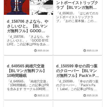
ントボーイストリップク
ラブ 【BLマンガ無料フ
ル】おのこ屋本舗
「d_659610」 「はじめてのカ
ントボーイストリップクラ
ブ」「おのこ屋本舗」この記
d_158706 さよなら、や
事はPRを含みます サークルお
さしいひと。 【BLマン
のこ屋本舗のエロマンガで
ガ無料フル】GOOD
す。 続きを読むd_659610 は
BYE LIFE
じめてのカントボーイストリ
「d_158706」 「さよなら、や
ップクラブの見どころシーン
さしいひと。」「GOOD BYE
はじめてのカ
LIFE」この記事はPRを含みま
す サークルGOOD BYE LIFE
2025.10.14
2025.11.19
のエロマンガです。 続きを読
むd_158706 さよなら、やさし
いひと。の見どころシーンさ
よなら、や
d_649565 純雄穴交遊
d_150599 幸せの四つ葉
【BLマンガ無料フル】
のクローバー 【BLマン
10時間睡眠
ガ無料フル】Pack’n Pa
！ Label
「d_649565」 「純雄穴交遊」
「d_150599」 「幸せの四つ葉
「10時間睡眠」この記事はPR
のクローバー」「Pack’n Pa
を含みます サークル10時間睡
！ Label」この記事はPRを含
眠のエロマンガです。 続きを
みます サークルPack’n Pa ！
2025.11.12
2025.10.20
読むd_649565 純雄穴交遊の見
Labelのエロマンガです。 続き
どころシーン純雄穴交遊 画像1
を読むd_150599 幸せの四つ葉
純雄穴交遊 画像2純雄穴交遊
のクローバーの見どころシ