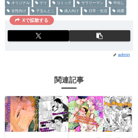
オリジナル
ゲイ
コミック
サラリーマン
中出し
女性向け
子玉んとこ
成人向け
日常・生活
純愛
Xで拡散する
admin
関連記事