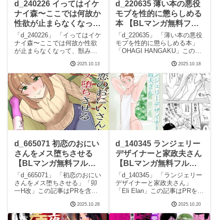
d_240226 イってはイケ
d_220635 薄い本の悪役
ナイ森〜ここでは何故か
モブを性的に懲らしめる
性欲が止まらなくなっ
本 【BLマンガ無料フ
て、獣みたいな男に激し
ル】OHAGI HANGAKU
「d_240226」 「イってはイケ
「d_220635」 「薄い本の悪役
くされちゃう〜 【BLマ
ナイ森〜ここでは何故か性欲
モブを性的に懲らしめる本」
が止まらなくなって、獣みた
「OHAGI HANGAKU」この記
ンガ無料フル】OL
いな男に激しくされちゃ
事はPRを含みます サークル
2025.10.13
2025.10.18
う〜」「OL」この記事はPRを
OHAGI HANGAKUのエロマン
含みます サークルOLのエロマ
ガです。 続きを読むd_220635
ンガです。 続きを読む
薄い本の悪役モブを性的に懲
d_240226 イってはイケナイ
らしめる本の見
森〜ここでは何
d_665071 初恋のおにい
d_140345 ランジェリー
さんをメス堕ちさせる
デザイナーと家政夫さん
【BLマンガ無料フル】
【BLマンガ無料フル】
卯一H改
Eli Elan
「d_665071」 「初恋のおにい
「d_140345」 「ランジェリー
さんをメス堕ちさせる」「卯
デザイナーと家政夫さん」
一H改」この記事はPRを含み
「Eli Elan」この記事はPRを含
ます サークル卯一H改のエロ
みます サークルEli Elanのエロ
2025.10.28
2025.10.20
マンガです。 続きを読む
マンガです。 続きを読む
d_665071 初恋のおにいさんを
d_140345 ランジェリーデザイ