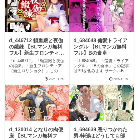
メス堕ちさせるの見どころシ
ナーと家政夫さんの見どころ
ーン初恋のおにいさんをメス
シーンランジェリー
堕ちさせる
d_446712 頼重殿と夜伽
d_684048 偏愛トライア
の鍛錬 【BLマンガ無料
ングル 【BLマンガ無料
フル】新生フロンティア
フル】Bの食卓
（新生ロリショタ）
「d_446712」 「頼重殿と夜伽
「d_684048」 「偏愛トライア
の鍛錬」「新生フロンティア
ングル」「Bの食卓」この記事
（新生ロリショタ）」この記
はPRを含みます サークルBの
事はPRを含みます サークル新
食卓のエロマンガです。 続き
2025.11.26
2025.11.05
生フロンティア（新生ロリシ
を読むd_684048 偏愛トライア
ョタ）のエロマンガです。 続
ングルの見どころシーン偏愛
きを読むd_446712 頼重殿と夜
トライアングル 画像1偏愛トラ
伽の鍛錬の見どころシーン頼
イアングル 画像2偏愛トラ
重殿と
d_130014 となりの肉便
d_694639 憑りつかれた
座 【BLマンガ無料フ
男-幹部はどうしても部