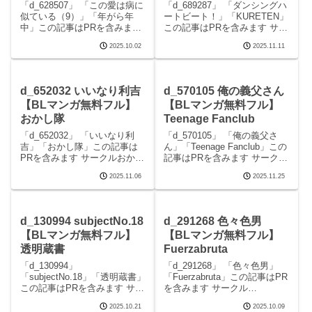
「d_628507」 「この愛は病に
「d_689287」 「ダンシングハ
似ている（9）」「年がら年
ートビート！」「KURETEN」
中」この記事はPRを含みます
この記事はPRを含みます サー
サークル年がら年中のエロマ
クルKURETENのエロマンガで
2025.10.02
2025.11.11
ンガです。 続きを読む
す。 続きを読むd_689287 ダ
d_628507 この愛は病に似てい
ンシングハートビート！の見
る（9）の見どころシーンこの
どころシーンダンシングハー
愛は病に似ている（9） 画像1
トビート！ 画像1ダン
d_652032 いいなり利吉
d_570105 俺の義父さん
この愛
【BLマンガ無料フル】
【BLマンガ無料フル】
おかし隊
Teenage Fanclub
「d_652032」 「いいなり利
「d_570105」 「俺の義父さ
吉」「おかし隊」この記事は
ん」「Teenage Fanclub」この
PRを含みます サークルおかし
記事はPRを含みます サークル
隊のエロマンガです。 続きを
Teenage Fanclubのエロマンガ
2025.11.06
2025.11.25
読むd_652032 いいなり利吉の
です。 続きを読むd_570105
見どころシーンいいなり利吉
俺の義父さんの見どころシー
画像1いいなり利吉 画像2いい
ン俺の義父さん 画像1俺の義父
なり利吉 画像3いいなり利吉
d_130994 subjectNo.18
d_291268 色々色男
【BLマンガ無料フル】
【BLマンガ無料フル】
透明蔵書
Fuerzabruta
「d_130994」
「d_291268」 「色々色男」
「subjectNo.18」「透明蔵書」
「Fuerzabruta」この記事はPR
この記事はPRを含みます サー
を含みます サークル
クル透明蔵書のエロマンガで
Fuerzabrutaのエロマンガで
2025.10.21
2025.10.09
す。 続きを読むd_130994
す。 続きを読むd_291268