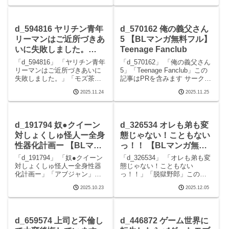
subjectNo.18の見どころシーン
色々色男の見どころシーン
subjectNo.18 画像1subjectN
色々色男 画像1色々色男 画像2
色々色男 画像3色々
d_594816 ヤリチン青年
d_570162 俺の義父さん
リーマンはご近所づきあ
5 【BLマンガ無料フル】
いに失敗しました。
Teenage Fanclub
【BLマンガ無料フル】
「d_594816」 「ヤリチン青年
「d_570162」 「俺の義父さん
モズ茶
リーマンはご近所づきあいに
5」「Teenage Fanclub」この
失敗しました。」「モズ茶」
記事はPRを含みます サークル
この記事はPRを含みます サー
Teenage Fanclubのエロマンガ
2025.11.24
2025.11.25
クルモズ茶のエロマンガで
です。 続きを読むd_570162
す。 続きを読むd_594816 ヤ
俺の義父さん5の見どころシー
リチン青年リーマンはご近所
ン俺の義父さん5 画像1俺
づきあいに失敗しました。の
d_191794 奴●クイーン
d_326534 オレも弟も変
見どころシ
対しょくしゅ怪人ー全身
態じゃない！こともない
性器化計画ー 【BLマン
っ！！ 【BLマンガ無料
ガ無料フル】アブジャン
フル】脱獄野郎
「d_191794」 「奴●クイーン
「d_326534」 「オレも弟も変
対しょくしゅ怪人ー全身性器
態じゃない！こともない
化計画ー」「アブジャン」こ
っ！！」「脱獄野郎」この記
の記事はPRを含みます サーク
事はPRを含みます サークル脱
2025.10.23
2025.12.05
ルアブジャンのエロマンガで
獄野郎のエロマンガです。 続
す。 続きを読むd_191794 奴●
きを読むd_326534 オレも弟も
クイーン対しょくしゅ怪人ー
変態じゃない！こともない
全身性器化計画ーの見どころ
っ！！の見どころシーンオレ
d_659574 上司と不倫し
d_446872 ゲーム世界に
シーン
も弟も変態じ