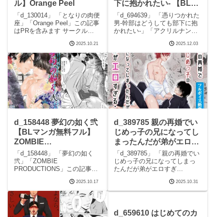
ル】Orange Peel
下に抱かれたい- 【BLマ
ンガ無料フル】アクリル
「d_130014」 「となりの肉便
「d_694639」 「憑りつかれた
ナントカ
座」「Orange Peel」この記事
男-幹部はどうしても部下に抱
はPRを含みます サークル
かれたい-」「アクリルナント
Orange Peelのエロマンガで
カ」この記事はPRを含みます
2025.10.21
2025.12.03
す。 続きを読むd_130014 と
サークルアクリルナントカの
なりの肉便座の見どころシー
エロマンガです。 続きを読む
ンとなりの肉便座 画像1となり
d_694639 憑りつかれた男-幹
の肉便座 画
部はどうしても部下に抱かれ
た
d_158448 夢幻の如く弐
d_389785 親の再婚でい
【BLマンガ無料フル】
じめっ子の兄になってし
ZOMBIE
まったんだが弟がエロす
PRODUCTIONS
ぎる・・・【フルボイス
「d_158448」 「夢幻の如く
「d_389785」 「親の再婚でい
動画版】 【BLマンガ無
弐」「ZOMBIE
じめっ子の兄になってしまっ
PRODUCTIONS」この記事は
たんだが弟がエロすぎ
料フル】
PRを含みます サークル
る・・・【フルボイス動画
KZentertainment
2025.10.17
2025.10.31
ZOMBIE PRODUCTIONSのエ
版】」「KZentertainment」こ
ロマンガです。 続きを読む
の記事はPRを含みます サーク
d_158448 夢幻の如く弐の見ど
ルKZentertainmentのエロマン
ころシーン夢幻の如く弐 画
ガです。 続きを読む
d_659610 はじめてのカ