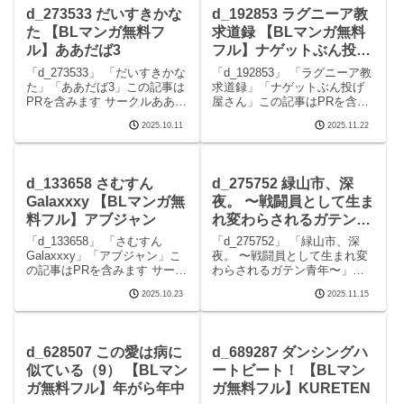
画像3純雄穴交遊 画
d_273533 だいすきかな
d_192853 ラグニーア教
た 【BLマンガ無料フ
求道録 【BLマンガ無料
ル】ああだば3
フル】ナゲットぶん投げ
屋さん
「d_273533」 「だいすきかな
「d_192853」 「ラグニーア教
た」「ああだば3」この記事は
求道録」「ナゲットぶん投げ
PRを含みます サークルああだ
屋さん」この記事はPRを含み
ば3のエロマンガです。 続きを
ます サークルナゲットぶん投
2025.10.11
2025.11.22
読むd_273533 だいすきかなた
げ屋さんのエロマンガです。
の見どころシーンだいすきか
続きを読むd_192853 ラグニー
なた 画像1だいすきかなた 画
ア教求道録の見どころシーン
像2だいすきかなた 画像
ラグニーア教求道録 画像1ラグ
d_133658 さむすん
d_275752 緑山市、深
ニ
Galaxxxy 【BLマンガ無
夜。 〜戦闘員として生ま
料フル】アブジャン
れ変わらされるガテン青
年〜 【BLマンガ無料フ
「d_133658」 「さむすん
「d_275752」 「緑山市、深
ル】アクオチスキー教室
Galaxxxy」「アブジャン」こ
夜。 〜戦闘員として生まれ変
の記事はPRを含みます サーク
わらされるガテン青年〜」
♂
ルアブジャンのエロマンガで
「アクオチスキー教室♂」この
2025.10.23
2025.11.15
す。 続きを読むd_133658 さ
記事はPRを含みます サークル
むすんGalaxxxyの見どころシ
アクオチスキー教室♂のエロマ
ーンさむすんGalaxxxy 画像1
ンガです。 続きを読む
さむすんGa
d_275752 緑山市、深夜。 〜
d_628507 この愛は病に
d_689287 ダンシングハ
戦闘員とし
似ている（9） 【BLマン
ートビート！ 【BLマン
ガ無料フル】年がら年中
ガ無料フル】KURETEN